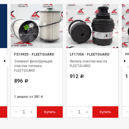
FS19925
-
FLEETGUARD
LF17356
-
FLEETGUARD
F
Элемент фильтрующий
Фильтр очистки масла
Фи
очистки топлива
FLEETGUARD
F
FLEETGUARD
912
1
Р
896
Р
1 аналог
от 381
Р
Купить
Купить