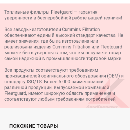
CLAAS,ELIOS 230,FPT 3.4L 4 CYL. STAGE IIIB ~ 2009,
CLAAS,ELIOS 220,FPT 3.4L 4 CYL. STAGE IIIB ~ 2009,
Топливные фильтры Fleetguard — гарантия
CLAAS,ELIOS 210,FPT 3.4L 4 CYL. STAGE IIIB ~ 2009,
уверенности в бесперебойной работе вашей техники!
FENDT,XYLON 522,MAN D0824 ~ 1997,
FENDT,XYLON 520,MAN D0824 ~ 1997,
Все заводы-изготовители Cummins Filtration
FENDT,FAVORIT 512C,MWM TD226.B6 ~ 1993,
обеспечивают единый высокий стандарт качества. Не
FENDT,F380GTA TURBO,KHD BF4L913H ~ 1998,
имеет значения, где была изготовлена или
FENDT,FAVORIT 512CA,MWM TD226.B6 ~ 1993,
реализована изделия Cummins Filtration или Fleetguard
FENDT,XYLON 524,MAN D0824 ~ 1997,
FEND
можете быть уверены в том, что вы покупаете товар
самой надежной в промышленности торговой марки.
Все продукты соответствуют требованиям
производителей оригинального оборудования (OEM) и
стандарту ISO/TS. Более 5 000 наименований
различной продукции, выпускаемой компанией
Fleetguard, имеют широкую область применения и
соответствуют любым требованиям потребителей.
ПОХОЖИЕ ТОВАРЫ