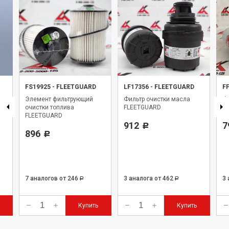
FS19925
-
FLEETGUARD
LF17356
-
FLEETGUARD
F
Элемент фильтрующий
Фильтр очистки масла
Фи
очистки топлива
FLEETGUARD
Fl
FLEETGUARD
912
7
Р
896
Р
7 аналогов
от 246
3 аналога
от 462
3
Р
Р
Купить
Купить