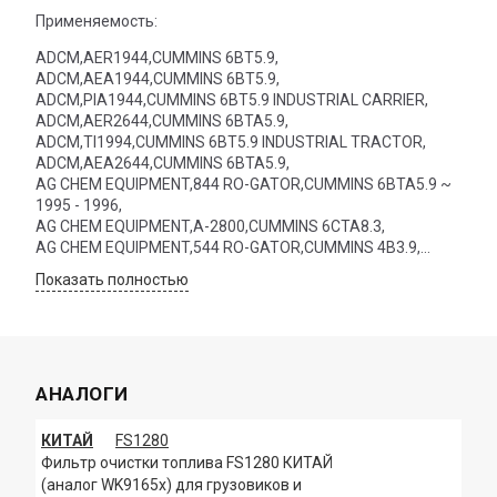
Применяемость:
ADCM,AER1944,CUMMINS 6BT5.9,
ADCM,AEA1944,CUMMINS 6BT5.9,
ADCM,PIA1944,CUMMINS 6BT5.9 INDUSTRIAL CARRIER,
ADCM,AER2644,CUMMINS 6BTA5.9,
ADCM,TI1994,CUMMINS 6BT5.9 INDUSTRIAL TRACTOR,
ADCM,AEA2644,CUMMINS 6BTA5.9,
AG CHEM EQUIPMENT,844 RO-GATOR,CUMMINS 6BTA5.9 ~
1995 - 1996,
AG CHEM EQUIPMENT,A-2800,CUMMINS 6CTA8.3,
AG CHEM EQUIPMENT,544 RO-GATOR,CUMMINS 4B3.9,
AG CHEM EQUIPMENT,1703,CUMMINS 6CTA8.3,
Показать полностью
AG CHEM EQUIPMENT,854 RO-GATOR,CUMMINS 6BTA5.9 ~
1995 - 1996,
AG CHEM EQUIPMENT,1804,CUMMINS 6CTA8.3,
AG CHEM EQUIPMENT,1844 TERRA-GATOR,CUMMINS
6CTA8.3,
АНАЛОГИ
AG CHEM EQUIPMENT,004,CUMMINS 6CTA8.3,
AG CHEM EQUIPMENT,664 RO-GATOR,CUMMINS 6BTA5.9,
AG CHEM EQUIPMENT,1803,CUMMINS 6CTA8.3,
КИТАЙ
FS1280
AG CHEM EQUIPMENT,663 RO-GATOR,CUMMINS 6BTA5.9,
Фильтр очистки топлива FS1280 КИТАЙ
AG CHEM EQUIPMENT,554 RO-GATOR,CUMMINS 6BT5.9,
(аналог WK9165x) для грузовиков и