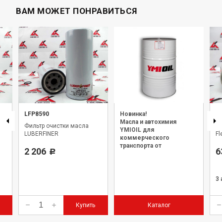
ВАМ МОЖЕТ ПОНРАВИТЬСЯ
LFP8590
Новинка!
F
Масла и автохимия
Фильтр очистки масла
Фи
YMIOIL для
LUBERFINER
Fl
коммерческого
транспорта от
2 206
6
Р
официального дилера.
3
Купить
Каталог