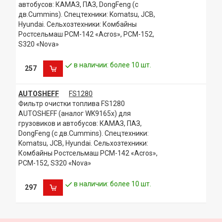
AG CHEM EQUIPMENT,200
автобусов: КАМАЗ, ПАЗ, DongFeng (с
дв.Cummins). Спецтехники: Komatsu, JCB,
Hyundai. Сельхозтехники: Комбайны
Ростсельмаш РСМ-142 «Acros», РСМ-152,
S320 «Nova»
в наличии: более 10 шт.
257
AUTOSHEFF
FS1280
Фильтр очистки топлива FS1280
AUTOSHEFF (аналог WK9165x) для
грузовиков и автобусов: КАМАЗ, ПАЗ,
DongFeng (с дв.Cummins). Спецтехники:
Komatsu, JCB, Hyundai. Сельхозтехники:
Комбайны Ростсельмаш РСМ-142 «Acros»,
РСМ-152, S320 «Nova»
в наличии: более 10 шт.
297