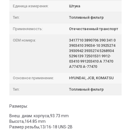
Единица измерения:
Штука
Тип:
Топливный фильтр
Применяемость:
Отечественный транспорт
OEM номера:
3417710 3890706 390 341 0
3903410 39034-10 3925274
3930942 3935274 5268934
5296139 72501531 9912-
03410 991203410 A 77470
A77470 A-77470
Основное применение:
HYUNDAI, JCB, KOMATSU
Тип:
Топливный фильтр
Размеры:
Внеш. диам. корпуса,93.73 mm
Высота,164.85 mm
Размер резьбы,13/16-18 UNS-2B