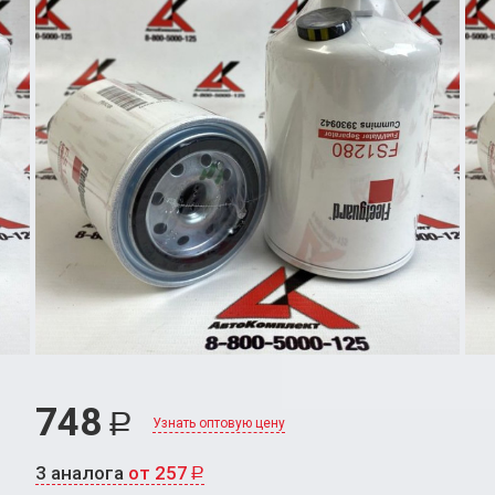
748
Р
Узнать оптовую цену
3 аналога
от 257
Р