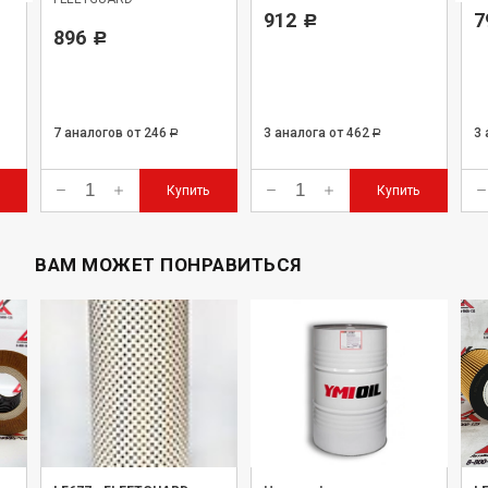
912
7
Р
896
Р
7 аналогов
от 246
3 аналога
от 462
3
Р
Р
Купить
Купить
ВАМ МОЖЕТ ПОНРАВИТЬСЯ