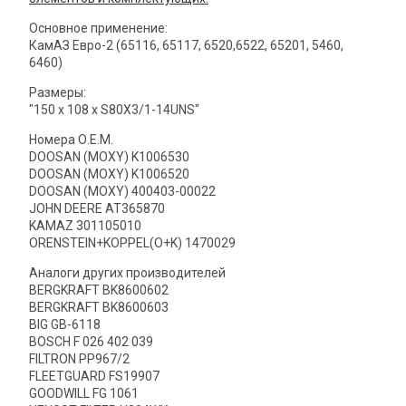
Основное применение:
КамАЗ Евро-2 (65116, 65117, 6520,6522, 65201, 5460,
6460)
Размеры:
"150 х 108 х S80X3/1-14UNS"
Номера О.Е.М.
DOOSAN (MOXY) K1006530
DOOSAN (MOXY) K1006520
DOOSAN (MOXY) 400403-00022
JOHN DEERE AT365870
KAMAZ 301105010
ORENSTEIN+KOPPEL(O+K) 1470029
Аналоги других производителей
BERGKRAFT BK8600602
BERGKRAFT BK8600603
BIG GB-6118
BOSCH F 026 402 039
FILTRON PP967/2
FLEETGUARD FS19907
GOODWILL FG 1061