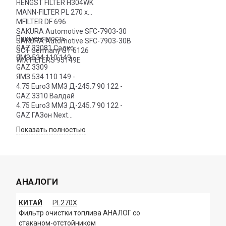
HENGST FILTER H304WK
MANN-FILTER PL 270 x
MFILTER DF 696
SAKURA Automotive SFC-7903-30
Применямость:
SAKURA Automotive SFC-7903-30B
GAZ 33081 Садко
SCT Germany ST 6126
ЯМЗ 534 110 149 -
WIX FILTERS 95149E
GAZ 3309
ЯМЗ 534 110 149 -
4.75 Euro3 MMЗ Д-245.7 90 122 -
GAZ 3310 Валдай
4.75 Euro3 MMЗ Д-245.7 90 122 -
GAZ ГАЗон Next
4,4L
Показать полностью
АНАЛОГИ
КИТАЙ
PL270X
Фильтр очистки топлива АНАЛОГ со
стаканом-отстойником