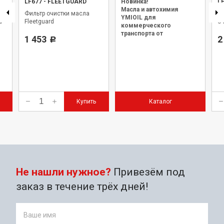
LF677
-
FLEETGUARD
Новинка!
L
Масла и автохимия
Фильтр очистки масла
Э
YMIOIL для
d
Fleetguard
оч
коммерческого
транспорта от
1 453
2
Р
официального дилера.
Купить
Каталог
Не нашли нужное?
Привезём под
заказ в течение трёх дней!
Ваше имя