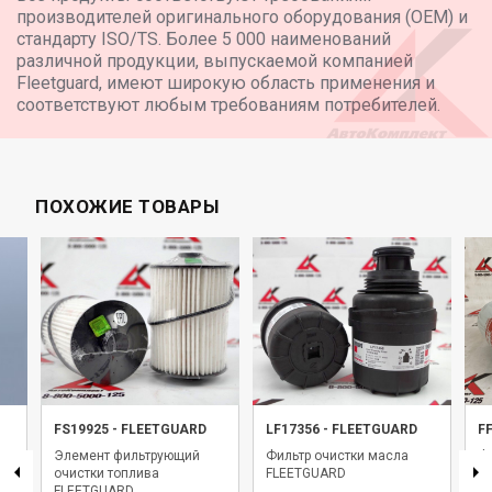
производителей оригинального оборудования (OEM) и
стандарту ISO/TS. Более 5 000 наименований
различной продукции, выпускаемой компанией
Fleetguard, имеют широкую область применения и
соответствуют любым требованиям потребителей.
ПОХОЖИЕ ТОВАРЫ
FS19925
-
FLEETGUARD
LF17356
-
FLEETGUARD
F
Элемент фильтрующий
Фильтр очистки масла
Фи
очистки топлива
FLEETGUARD
Fl
FLEETGUARD