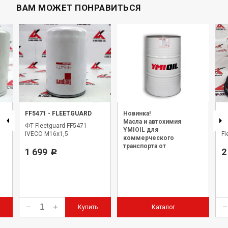
ВАМ МОЖЕТ ПОНРАВИТЬСЯ
FF5471
-
FLEETGUARD
Новинка!
H
Масла и автохимия
ФТ Fleetguard FF5471
Ф
YMIOIL для
IVECO М16х1,5
Fl
коммерческого
транспорта от
1 699
2
Р
официального дилера.
Купить
Каталог