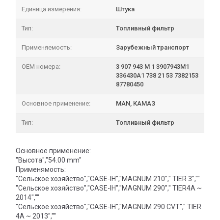
Единица измерения:
Штука
Тип:
Топливный фильтр
Применяемость:
Зарубежный транспорт
OEM номера:
3 907 943 M 1 3907943M1
336430A1 738 21 53 7382153
87780450
Основное применение:
MAN, КАМАЗ
Тип:
Топливный фильтр
Основное применение:
"Высота","54.00 mm"
Применямость:
"Сельское хозяйство","CASE-IH","MAGNUM 210"," TIER 3",""
"Сельское хозяйство","CASE-IH","MAGNUM 290"," TIER4A ~
2014",""
"Сельское хозяйство","CASE-IH","MAGNUM 290 CVT"," TIER
4A ~ 2013",""