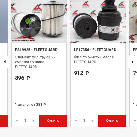
FS19925
-
FLEETGUARD
LF17356
-
FLEETGUARD
F
Элемент фильтрующий
Фильтр очистки масла
Фи
очистки топлива
FLEETGUARD
Fl
FLEETGUARD
912
7
Р
896
Р
1 аналог
от 381
1
Р
Купить
Купить