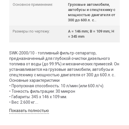
Основное применение:
Грузовые автомобили,
автобусы и спецтехнику с
мощностью двигателя от
300 до 600 л. с..
Размеры по чертежу:
A = 146 mm; B = 109 mm; H
= 345 mm
SWK-2000/10 - топливный фильтр-сепаратор,
предназначенный для глубокой очистки дизельного
топлива от воды (до 99.9%) и механических примесей. Он
устанавливается на грузовые автомобили, автобусы и
спецтехнику с мощностью двигателя от 300 до 600 л. с..
Основные характеристики
• Пропускная способность: 10 л/мин (или 600 л/ч).
• Тонкость фильтрации: 30 микрон
• Габариты: 345 x 146 x 109 мм.
• Вес: 2.600 кг.
• Резьба отверстий: M22 x 1.5.
Показать полностью
Особенности конструкции
• Пятиступенчатая система очистки: использует
центробежную силу для отделения воды и крупных