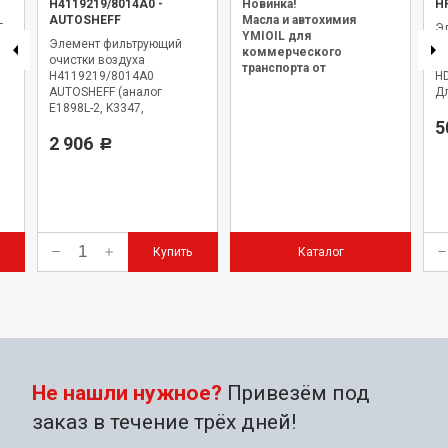
H4119219/8014A0
-
Новинка!
H
AUTOSHEFF
Масла и автохимия
Т
Э
YMIOIL для
Элемент фильтрующий
м
коммерческого
очистки воздуха
H
транспорта от
H4119219/8014A0
HD
официального дилера.
AUTOSHEFF (аналог
Дл
E1898L-2, K3347,
Ca
HTPFN192198014A0) Foton
Jo
5
Auman EST A (модели
2 906
Р
BJ4189, BJ4259, BJ4269) с
дв. Cummins ISG12
Купить
Каталог
Не нашли нужное?
Привезём под
заказ в течение трёх дней!