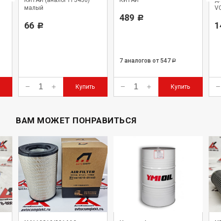
КИТАЙ (аналог FF5430)
КИТАЙ
дл
малый
VO
489
Р
66
1
Р
7 аналогов
от 547
Р
Купить
Купить
ВАМ МОЖЕТ ПОНРАВИТЬСЯ