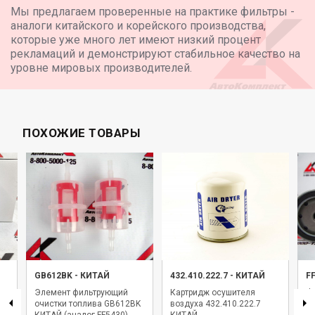
частиц, а затем бумажный фильтрующий элемент для
Мы предлагаем проверенные на практике фильтры -
финальной очистки.
аналоги китайского и корейского производства,
• Прозрачная колба: позволяет визуально
которые уже много лет имеют низкий процент
контролировать уровень накопленной воды и грязи для
рекламаций и демонстрируют стабильное качество на
их своевременного слива.
уровне мировых производителей.
• Варианты исполнения: модель выпускается как без
подогрева, так и с подогревом (маркировка H). Подогрев
может быть на 12В или 24В с ручным или
автоматическим управлением.
Рекомендации по эксплуатации
ПОХОЖИЕ ТОВАРЫ
• Место установки: на всасывающую магистраль между
топливным баком и подкачива
GB612BK
-
КИТАЙ
432.410.222.7
-
КИТАЙ
F
Элемент фильтрующий
Картридж осушителя
Фи
очистки топлива GB612BK
воздуха 432.410.222.7
F