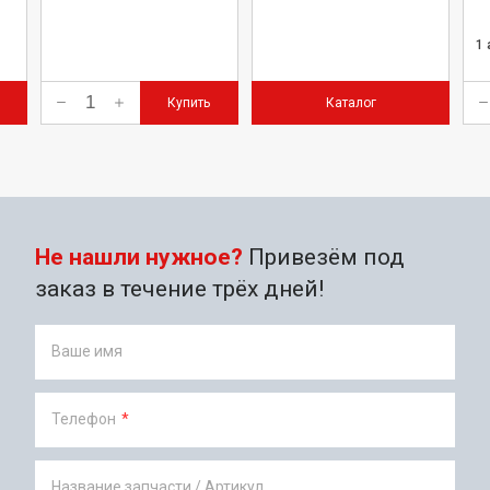
1
Купить
Каталог
Не нашли нужное?
Привезём под
заказ в течение трёх дней!
Ваше имя
Телефон
*
Название запчасти / Артикул