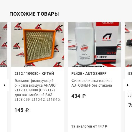
ПОХОЖИЕ ТОВАРЫ
2112.1109080
-
КИТАЙ
PL420
-
AUTOSHEFF
5
Элемент фильтрующий
Фильтр очистки топлива
Ам
очистки воздуха АНАЛОГ
AUTOSHEFF без стакана
5
2112.1109080 (C 22117)
КА
для автомобилей ВАЗ
434
др
Р
2108-099, 2110-12, 2113-15,
1117-19, 2170, ОКА 11116,
7
Niva Travel 2123, Datsun
145
Р
19 аналогов
от 447
Р