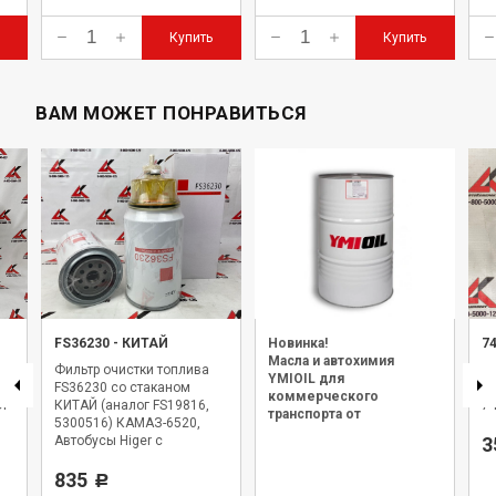
Купить
Купить
ВАМ МОЖЕТ ПОНРАВИТЬСЯ
FS36230
-
КИТАЙ
Новинка!
7
Масла и автохимия
Фильтр очистки топлива
К
YMIOIL для
7
FS36230 со стаканом
фи
коммерческого
ОГ
КИТАЙ (аналог FS19816,
7
транспорта от
5300516) КАМАЗ-6520,
официального дилера.
Автобусы Higer с
3
двигателями Cummins
ISLe 360/400
835
Р