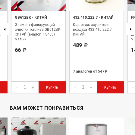
GB612BK
-
КИТАЙ
432.410.222.7
-
КИТАЙ
F
Элемент фильтрующий
Картридж осушителя
Фи
очистки топлива GB612BK
воздуха 432.410.222.7
F
,
КИТАЙ (аналог FF5430)
КИТАЙ
дл
малый
VO
489
Р
66
1
Р
7 аналогов
от 547
Р
Купить
Купить
ВАМ МОЖЕТ ПОНРАВИТЬСЯ