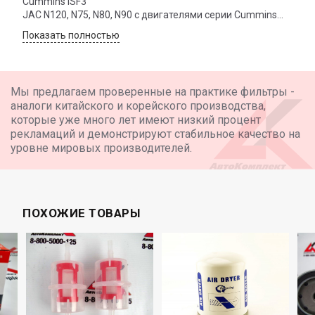
Cummins ISF3
JAC N120, N75, N80, N90 с двигателями серии Cummins
ISF3.8S5168, ISF3.8s4R154
Показать полностью
DAF TRUCKS LF II (2006-2013) с двигателями серии FR 103,
FR 118, FR 136, GR 165, GR 185, LF III (2013-) с двигателями
серии FR 152, GR 185, GR 210
Мы предлагаем проверенные на практике фильтры -
аналоги китайского и корейского производства,
которые уже много лет имеют низкий процент
рекламаций и демонстрируют стабильное качество на
уровне мировых производителей.
ПОХОЖИЕ ТОВАРЫ