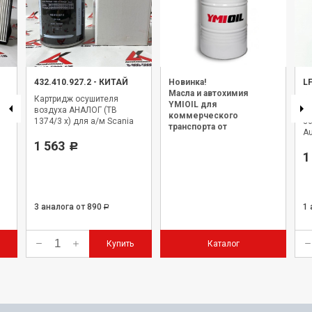
432.410.927.2
-
КИТАЙ
Новинка!
L
Масла и автохимия
Картридж осушителя
Фи
YMIOIL для
воздуха АНАЛОГ (TB
АН
коммерческого
1374/3 x) для а/м Scania
36
транспорта от
A
официального дилера.
1 563
Р
1
3 аналога
от 890
1
Р
Купить
Каталог