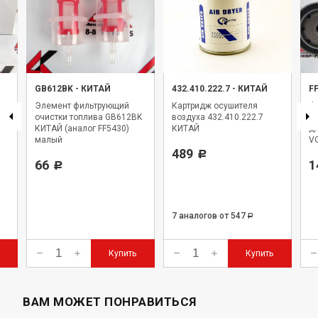
GB612BK
-
КИТАЙ
432.410.222.7
-
КИТАЙ
F
Элемент фильтрующий
Картридж осушителя
Фи
очистки топлива GB612BK
воздуха 432.410.222.7
F
КИТАЙ (аналог FF5430)
КИТАЙ
дл
малый
VO
489
Р
66
1
Р
7 аналогов
от 547
Р
Купить
Купить
ВАМ МОЖЕТ ПОНРАВИТЬСЯ