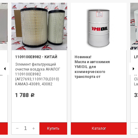
1109100E8982
-
КИТАЙ
Новинка!
L
Масла и автохимия
Элемент фильтрующий
Фи
YMIOIL для
очистки воздуха АНАЛОГ
A
коммерческого
а/
1109100E8982
W9
транспорта от
(AF27693,1109170LE010)
Cl
официального дилера.
КАМАЗ-43089, 43082
La
(модельного ряда Компас)
с дв. Cummins ISF, JAC N56
1 788
3
Р
N75 N80 N90 N120
Купить
Каталог