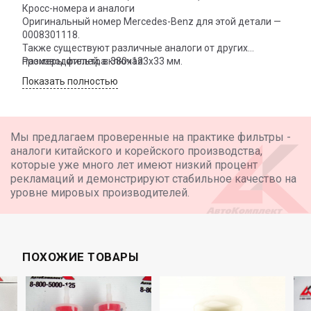
Кросс-номера и аналоги
Оригинальный номер Mercedes-Benz для этой детали —
0008301118.
Также существуют различные аналоги от других
производителей, включая:
Размеры фильтра: 380x133x33 мм.
BIG Filter GB-9946
Показать полностью
Mann CU3869
LIBN H4811040007A0
SAMPA 20222501
GTS G1045031
Мы предлагаем проверенные на практике фильтры -
SAKURA CA26220
аналоги китайского и корейского производства,
которые уже много лет имеют низкий процент
рекламаций и демонстрируют стабильное качество на
уровне мировых производителей.
ПОХОЖИЕ ТОВАРЫ