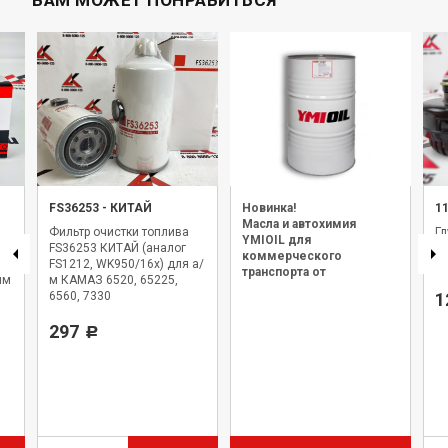
ВАМ МОЖЕТ ПОНРАВИТЬСЯ
FS36253
-
КИТАЙ
Новинка!
1
Масла и автохимия
Фильтр очистки топлива
Г
YMIOIL для
FS36253 КИТАЙ (аналог
о
коммерческого
FS1212, WK950/16x) для а/
(
транспорта от
ым
м КАМАЗ 6520, 65225,
официального дилера.
6560, 7330
1
297
Р