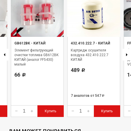
GB612BK
-
КИТАЙ
432.410.222.7
-
КИТАЙ
F
Элемент фильтрующий
Картридж осушителя
Фи
очистки топлива GB612BK
воздуха 432.410.222.7
F
КИТАЙ (аналог FF5430)
КИТАЙ
дл
малый
VO
489
Р
66
1
Р
7 аналогов
от 547
Р
Купить
Купить