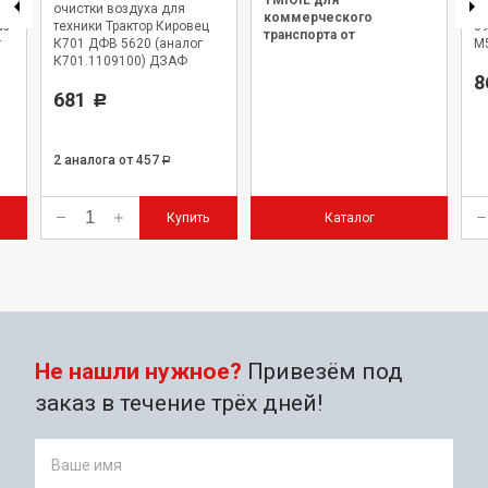
YMIOIL для
очистки воздуха для
а
коммерческого
аз
техники Трактор Кировец
39
транспорта от
г
К701 ДФВ 5620 (аналог
M
официального дилера.
К701.1109100) ДЗАФ
8
681
Р
2 аналога
от 457
Р
Купить
Каталог
Не нашли нужное?
Привезём под
заказ в течение трёх дней!
Ваше имя