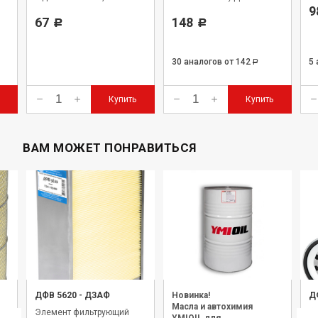
КамАЗ-7405 Евро-1, Евро-2,
9
ЗИЛ-645
67
148
Р
Р
30 аналогов
от 142
5
Р
Купить
Купить
ВАМ МОЖЕТ ПОНРАВИТЬСЯ
ДФВ 5620
-
ДЗАФ
Новинка!
Д
Масла и автохимия
Элемент фильтрующий
Фи