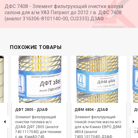
ДФС 7408 - Элемент фильтрующий очистки возуха
салона для а/м УАЗ Патриот до 2012 г.в. ДФС 7408
(аналог 316306-8101140-00, CU2335) ДЗАФ -
ПОХОЖИЕ ТОВАРЫ
ДФТ 2805
-
ДЗАФ
ДФМ 4804
-
ДЗАФ
Д
Элемент фильтрующий
Элемент фильтрующий
Э
м
очистки топлива м/с
тонкой очистки масла м/с
оч
ДЗАФ ДФТ 2805 (аналог
для а/м Камаз ЕВРО ДФМ
с 
740.1117040) для техники
4804 (аналог
2
с дв. КамАЗ-740,
7405.1017040) ДЗАФ