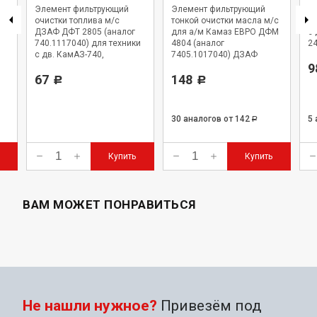
Элемент фильтрующий
Элемент фильтрующий
Э
я
очистки топлива м/с
тонкой очистки масла м/с
оч
7
ДЗАФ ДФТ 2805 (аналог
для а/м Камаз ЕВРО ДФМ
с 
740.1117040) для техники
4804 (аналог
2
с дв. КамАЗ-740,
7405.1017040) ДЗАФ
КамАЗ-7405 Евро-1, Евро-2,
9
ЗИЛ-645
67
148
Р
Р
30 аналогов
от 142
5
Р
Купить
Купить
ВАМ МОЖЕТ ПОНРАВИТЬСЯ
Не нашли нужное?
Привезём под