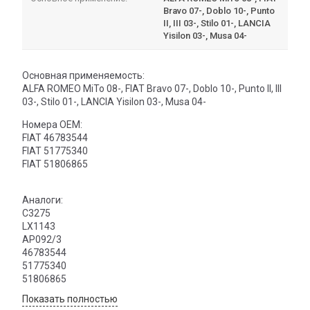
Bravo 07-, Doblo 10-, Punto
II, III 03-, Stilo 01-, LANCIA
Yisilon 03-, Musa 04-
Основная применяемость:
ALFA ROMEO MiTo 08-, FIAT Bravo 07-, Doblo 10-, Punto II, III
03-, Stilo 01-, LANCIA Yisilon 03-, Musa 04-
Номера OEM:
FIAT 46783544
FIAT 51775340
FIAT 51806865
Аналоги:
C3275
LX1143
AP092/3
46783544
51775340
51806865
Показать полностью