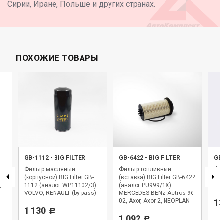
Сирии, Иране, Польше и других странах.
ПОХОЖИЕ ТОВАРЫ
GB-1112
-
BIG FILTER
GB-6422
-
BIG FILTER
G
Фильтр масляный
Фильтр топливный
Фи
,
(корпусной) BIG Filter GB-
(вставка) BIG Filter GB-6422
BI
,
1112 (аналог WP11102/3)
(аналог PU999/1X)
WK
VOLVO, RENAULT (by-pass)
MERCEDES-BENZ Actros 96-
02, Axor, Axor 2, NEOPLAN
1
1 130
Starliner
Р
1 092
Р