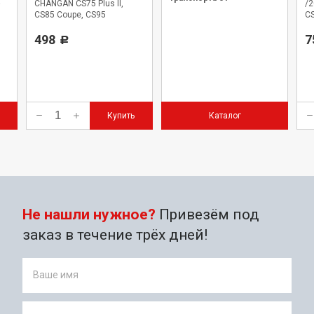
CHANGAN CS75 Plus II,
/
официального дилера.
CS85 Coupe, CS95
C
498
7
Р
Купить
Каталог
Не нашли нужное?
Привезём под
заказ в течение трёх дней!
Ваше имя