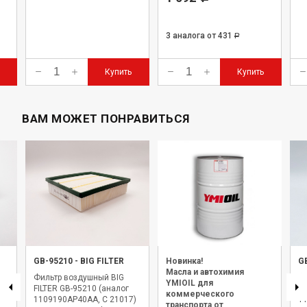
3 аналога
от 431
Р
Купить
Купить
ВАМ МОЖЕТ ПОНРАВИТЬСЯ
GB-95210
-
BIG FILTER
Новинка!
G
Масла и автохимия
Фильтр воздушный BIG
Ф
YMIOIL для
FILTER GB-95210 (аналог
Fi
коммерческого
1109190AP40AA, C 21017)
1
транспорта от