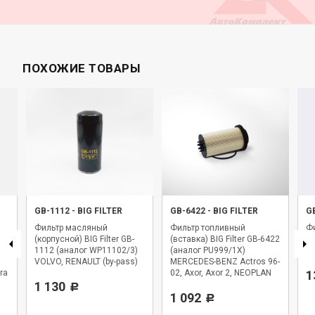
ПОХОЖИЕ ТОВАРЫ
GB-1112
-
BIG FILTER
GB-6422
-
BIG FILTER
G
Фильтр масляный
Фильтр топливный
Фи
(корпусной) BIG Filter GB-
(вставка) BIG Filter GB-6422
BI
1112 (аналог WP11102/3)
(аналог PU999/1X)
WK
VOLVO, RENAULT (by-pass)
MERCEDES-BENZ Actros 96-
ra
02, Axor, Axor 2, NEOPLAN
1
1 130
Starliner
Р
1 092
Р