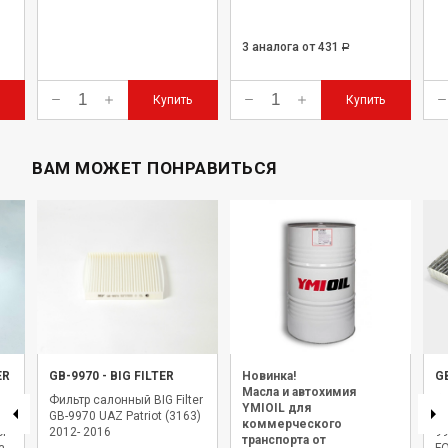
3 аналога
от 431
Р
Купить
Купить
ВАМ МОЖЕТ ПОНРАВИТЬСЯ
ER
GB-9970
-
BIG FILTER
Новинка!
G
Масла и автохимия
Фильтр салонный BIG Filter
Ф
YMIOIL для
GB-9970 UAZ Patriot (3163)
(у
коммерческого
ог
2012- 2016
99
транспорта от