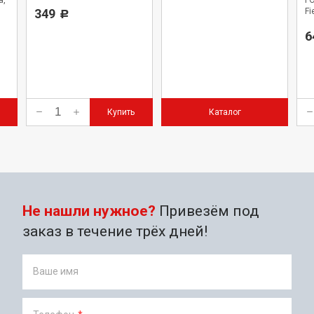
a,
FO
официального дилера.
349
Fi
Р
e
(1
Co
6
Купить
Каталог
Не нашли нужное?
Привезём под
заказ в течение трёх дней!
Ваше имя