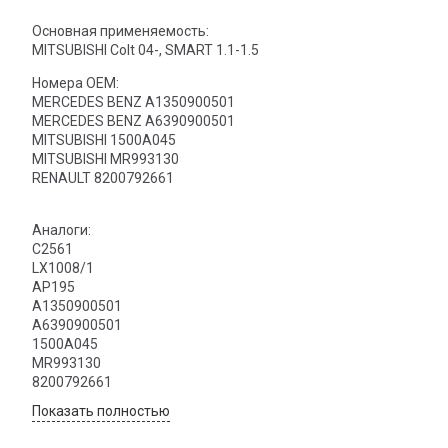
Основная применяемость:
MITSUBISHI Colt 04-, SMART 1.1-1.5
Номера OEM:
MERCEDES BENZ A1350900501
MERCEDES BENZ A6390900501
MITSUBISHI 1500A045
MITSUBISHI MR993130
RENAULT 8200792661
Аналоги:
C2561
LX1008/1
AP195
A1350900501
A6390900501
1500A045
MR993130
8200792661
Показать полностью