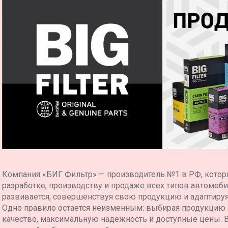
01000
0
 0808568
 0817645
 0818509
 0818510
 25121353
 25160729
 25161333
 25164444
 25166562
 25313359
 25320277
 46403933
 46523087
 808568
Компания «БИГ Фильтр» — производитель №1 в РФ, котор
 817645
разработке, производству и продаже всех типов автомоб
 818508
 818509
развивается, совершенствуя свою продукцию и адаптиру
 818510
Одно правило остается неизменным: выбирая продукцию
 818514
качество, максимальную надежность и доступные цены. 
 818568