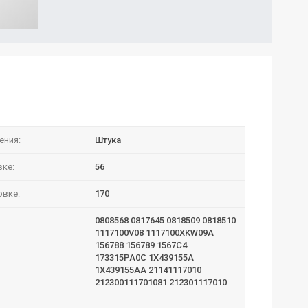
ения:
Штука
вке:
56
овке:
170
0808568 0817645 0818509 0818510
1117100V08 1117100XKW09A
156788 156789 1567C4
173315PA0C 1X439155A
1X439155AA 21141117010
212300111701081 212301117010