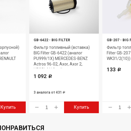
GB-6422
-
BIG FILTER
GB-207
-
BIG 
орпусной)
Фильтр топливный (вставка)
Фильтр топл
налог
BIG Filter GB-6422 (аналог
Filter GB-20
 RENAULT
PU999/1X) MERCEDES-BENZ
WK31/2(10)) 
Actros 96-02, Axor, Axor 2,
133
NEOPLAN Starliner
Р
1 092
Р
3 аналога
от 431
Р
Купить
Купить
ПОНРАВИТЬСЯ