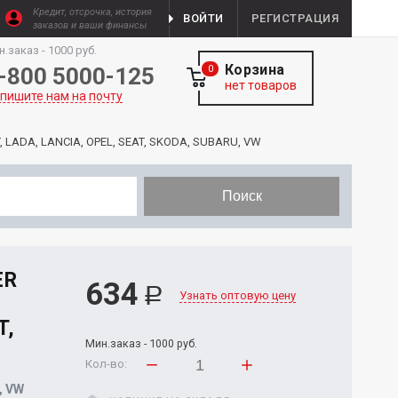
Кредит, отсрочка, история
ВОЙТИ
РЕГИСТРАЦИЯ
заказов и ваши финансы
н.заказ - 1000 руб.
Корзина
-800 5000-125
0
нет товаров
пишите нам на почту
T, LADA, LANCIA, OPEL, SEAT, SKODA, SUBARU, VW
Поиск
ER
634
Р
Узнать оптовую цену
T,
Мин.заказ - 1000 руб.
Кол-во:
, VW