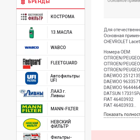
Основное приме
БРЕНДЫ
КОСТРОМА
Для отечественн
13.МАСЛА
Основная примен
CHEVROLET Lacett
WABCO
Номера OEM:
CITROEN/PEUGEO
FLEETGUARD
CITROEN/PEUGEO
CITROEN/PEUGEO
DAEWOO 251213
Автофильтры
UFI
DAEWOO 963357
DAEWOO 964446
ЛААЗ г.
DATSUN 173315P
Ливны
FIAT 46403932
FIAT 46403933
MANN-FILTER
FIAT 46441236
Показать полнос
FIAT 46474249
НЕВСКИЙ
FIAT 46523087
ФИЛЬТР
FIAT 60811822
FIAT 60811904
Фильтры-