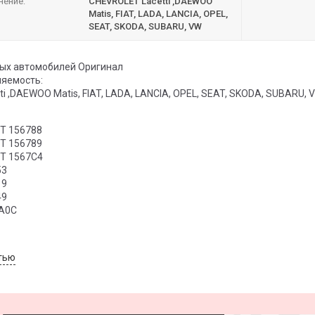
нение:
CHEVROLET Lacetti ,DAEWOO
Matis, FIAT, LADA, LANCIA, OPEL,
SEAT, SKODA, SUBARU, VW
ых автомобилей Оригинал
яемость:
i ,DAEWOO Matis, FIAT, LADA, LANCIA, OPEL, SEAT, SKODA, SUBARU, 
T 156788
T 156789
T 1567C4
53
19
49
A0C
тью