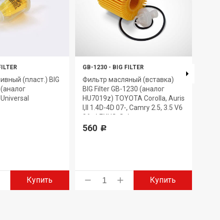
FILTER
GB-1230
-
BIG FILTER
GB-6
ивный (пласт.) BIG
Фильтр масляный (вставка)
Филь
7 (аналог
BIG Filter GB-1230 (аналог
GB-6
Universal
HU7019z) TOYOTA Corolla, Auris
330
I,II 1.4D-4D 07-, Camry 2.5, 3.5 V6
06-, LEXUS, Subaru
560
Р
Купить
Купить