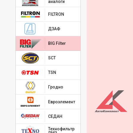
FIAT 60812738
аналоги
FIAT 71736100
GAZ 3163001117
FILTRON
GAZ 3163111701
GENERAL MOTORS
ДЗАФ
GENERAL MOTORS
GENERAL MOTORS
GENERAL MOTORS
BIG Filter
GENERAL MOTORS
GENERAL MOTORS
GENERAL MOTORS
SCT
GENERAL MOTORS
GENERAL MOTORS
TSN
GENERAL MOTORS
GENERAL MOTORS
GENERAL MOTORS
Гродно
GENERAL MOTORS
GENERAL MOTORS
Евроэлемент
GENERAL MOTORS
GENERAL MOTORS
GENERAL MOTORS
СЕДАН
GENERAL MOTORS
GENERAL MOTORS
Технофильтр
GENERAL MOTORS
ЛМЗ