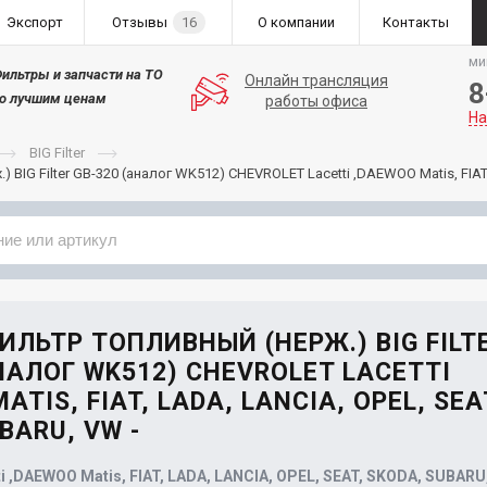
Экспорт
Отзывы
16
О компании
Контакты
ми
ильтры и запчасти на ТО
Онлайн трансляция
8
о лучшим ценам
работы офиса
На
BIG Filter
 BIG Filter GB-320 (аналог WK512) CHEVROLET Lacetti ,DAEWOO Matis, FIA
Применяемость
Бренд
ФИЛЬТР ТОПЛИВНЫЙ (НЕРЖ.) BIG FILT
НАЛОГ WK512) CHEVROLET LACETTI
ATIS, FIAT, LADA, LANCIA, OPEL, SEA
BARU, VW -
 ,DAEWOO Matis, FIAT, LADA, LANCIA, OPEL, SEAT, SKODA, SUBARU