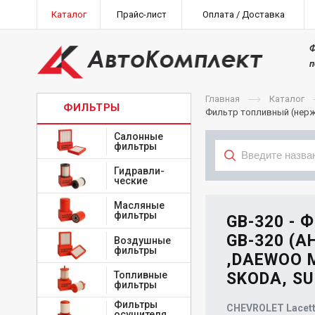
Каталог
Прайс-лист
Оплата / Доставка
Ф
п
Главная
Каталог
ФИЛЬТРЫ
Фильтр топливный (нерж.)
Салонные
фильтры
Гидравли-
ческие
Тип
Масляные
фильтры
GB-320 - 
GB-320 (А
Воздушные
фильтры
,DAEWOO M
Топливные
SKODA, SU
фильтры
Фильтры
CHEVROLET Lacetti
осушителя