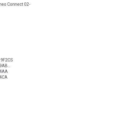
neo Connect 02-
19F2CS
19AB
44AA
44CA