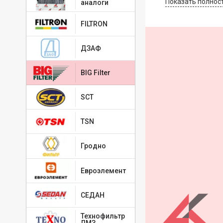
Показать полнос
аналоги
1585195
TAMT16N619F2C
FILTRON
XS4H16N619AB
XS4H19G244AA
XS4H19G244CA
ДЗАФ
BIG Filter
SCT
TSN
Гродно
Евроэлемент
СЕДАН
Технофильтр
ЛМЗ