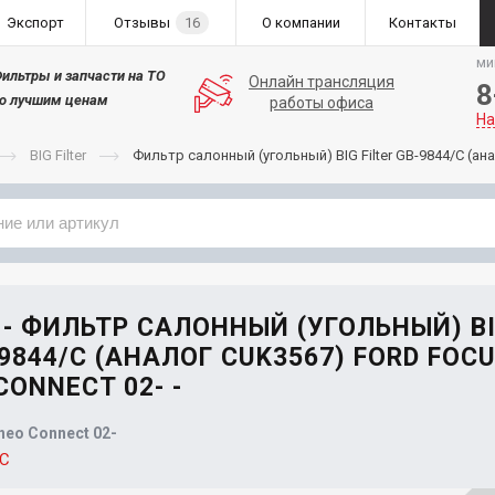
Экспорт
Отзывы
16
О компании
Контакты
ми
ильтры и запчасти на ТО
Онлайн трансляция
8
о лучшим ценам
работы офиса
На
BIG Filter
Фильтр салонный (угольный) BIG Filter GB-9844/C (ан
Применяемость
Бренд
C - ФИЛЬТР САЛОННЫЙ (УГОЛЬНЫЙ) B
-9844/C (АНАЛОГ CUK3567) FORD FOCU
ONNECT 02- -
neo Connect 02-
/C