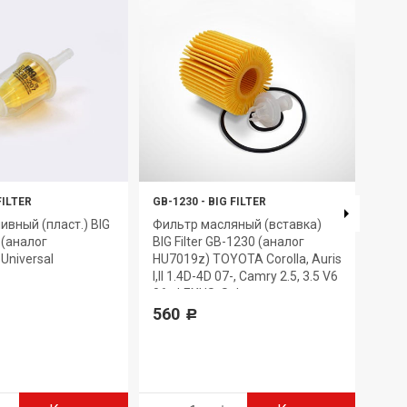
FILTER
GB-1230
-
BIG FILTER
GB-6
ивный (пласт.) BIG
Фильтр масляный (вставка)
Филь
7 (аналог
BIG Filter GB-1230 (аналог
GB-6
Universal
HU7019z) TOYOTA Corolla, Auris
330
I,II 1.4D-4D 07-, Camry 2.5, 3.5 V6
06-, LEXUS, Subaru
560
Р