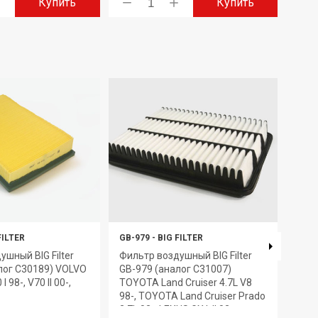
Купить
Купить
FILTER
GB-979
-
BIG FILTER
GB-9
ушный BIG Filter
Фильтр воздушный BIG Filter
Филь
лог C30189) VOLVO
GB-979 (аналог C31007)
GB-9
 I 98-, V70 II 00-,
TOYOTA Land Cruiser 4.7L V8
CITR
98-, TOYOTA Land Cruiser Prado
206+
2.7L 02-, LEXUS GX I, II 02-