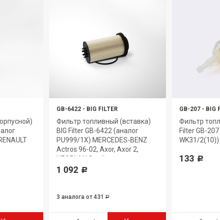
GB-6422
-
BIG FILTER
GB-207
-
BIG 
орпусной)
Фильтр топливный (вставка)
Фильтр топл
налог
BIG Filter GB-6422 (аналог
Filter GB-20
 RENAULT
PU999/1X) MERCEDES-BENZ
WK31/2(10)) 
Actros 96-02, Axor, Axor 2,
133
NEOPLAN Starliner
Р
1 092
Р
3 аналога
от 431
Р