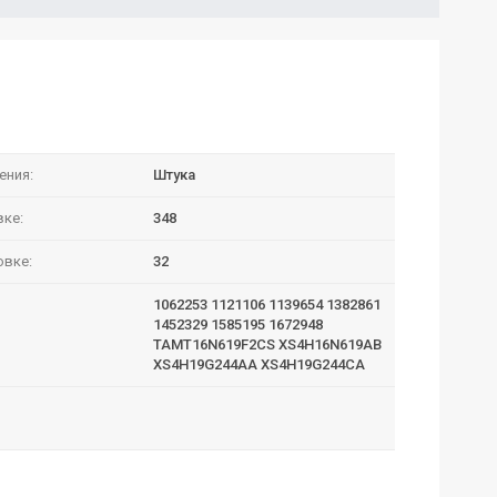
ения:
Штука
вке:
348
овке:
32
1062253 1121106 1139654 1382861
1452329 1585195 1672948
TAMT16N619F2CS XS4H16N619AB
XS4H19G244AA XS4H19G244CA