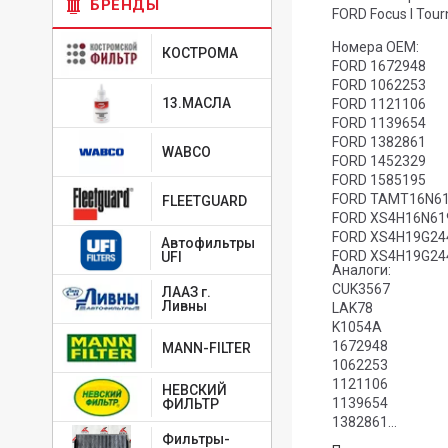
БРЕНДЫ
FORD Focus I Tour
Номера OEM:
КОСТРОМА
FORD 1672948
FORD 1062253
13.МАСЛА
FORD 1121106
FORD 1139654
FORD 1382861
WABCO
FORD 1452329
FORD 1585195
FORD TAMT16N6
FLEETGUARD
FORD XS4H16N6
FORD XS4H19G2
Автофильтры
FORD XS4H19G2
UFI
Аналоги:
CUK3567
ЛААЗ г.
Ливны
LAK78
K1054A
1672948
MANN-FILTER
1062253
1121106
НЕВСКИЙ
1139654
ФИЛЬТР
1382861
Фильтры-
1452329