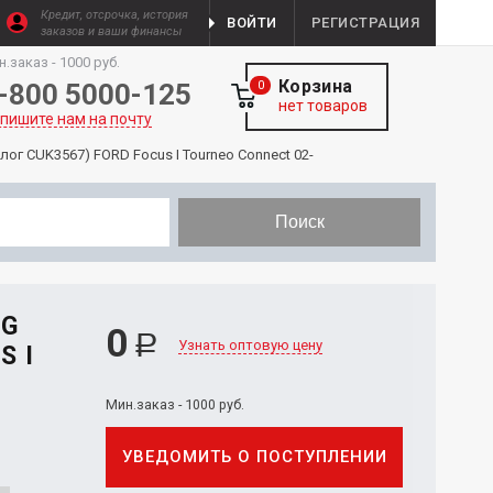
Кредит, отсрочка, история
ВОЙТИ
РЕГИСТРАЦИЯ
заказов и ваши финансы
н.заказ - 1000 руб.
Корзина
-800 5000-125
0
нет товаров
пишите нам на почту
алог CUK3567) FORD Focus I Tourneo Connect 02-
Поиск
IG
0
Р
Узнать оптовую цену
S I
Мин.заказ - 1000 руб.
УВЕДОМИТЬ О ПОСТУПЛЕНИИ