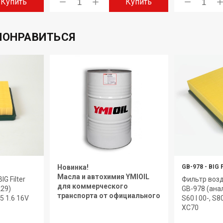
Купить
Купить
ПОНРАВИТЬСЯ
Новинка!
GB-978
-
BIG 
Масла и автохимия YMIOIL
G Filter
Фильтр возд
для коммерческого
229)
GB-978 (ана
транспорта от официального
5 1.6 16V
S60 I 00-, S80
дилера.
XC70