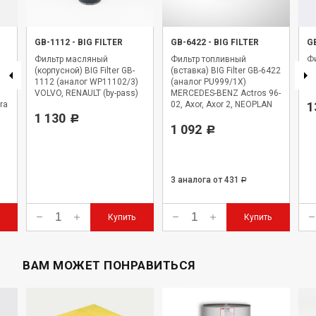
GB-1112
-
BIG FILTER
GB-6422
-
BIG FILTER
G
Фильтр масляный
Фильтр топливный
Фи
(корпусной) BIG Filter GB-
(вставка) BIG Filter GB-6422
BI
1112 (аналог WP11102/3)
(аналог PU999/1X)
WK
VOLVO, RENAULT (by-pass)
MERCEDES-BENZ Actros 96-
ra
02, Axor, Axor 2, NEOPLAN
1
1 130
Starliner
Р
1 092
Р
3 аналога
от 431
Р
Купить
Купить
ВАМ МОЖЕТ ПОНРАВИТЬСЯ