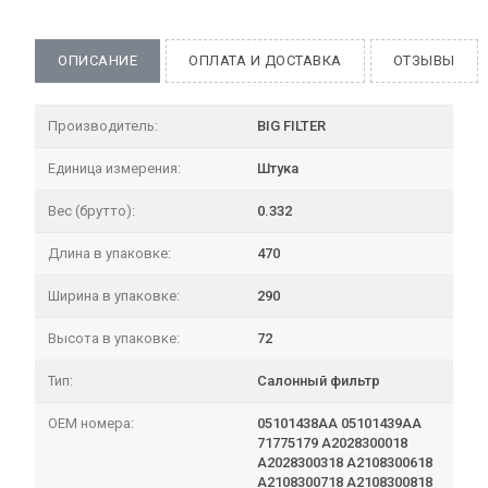
ОПИСАНИЕ
ОПЛАТА И ДОСТАВКА
ОТЗЫВЫ
Производитель:
BIG FILTER
Единица измерения:
Штука
Вес (брутто):
0.332
Длина в упаковке:
470
Ширина в упаковке:
290
Высота в упаковке:
72
Тип:
Салонный фильтр
OEM номера:
05101438AA 05101439AA
71775179 A2028300018
A2028300318 A2108300618
A2108300718 A2108300818