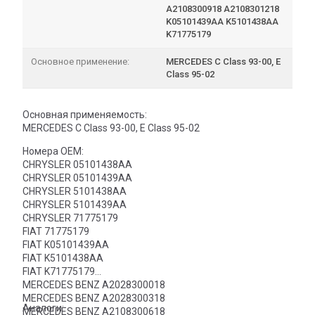
A2108300918 A2108301218
K05101439AA K5101438AA
K71775179
Основное применение:
MERCEDES C Class 93-00, E
Class 95-02
Основная применяемость:
MERCEDES C Class 93-00, E Class 95-02
Номера OEM:
CHRYSLER 05101438AA
CHRYSLER 05101439AA
CHRYSLER 5101438AA
CHRYSLER 5101439AA
CHRYSLER 71775179
FIAT 71775179
FIAT K05101439AA
FIAT K5101438AA
FIAT K71775179
MERCEDES BENZ A2028300018
MERCEDES BENZ A2028300318
Аналоги:
MERCEDES BENZ A2108300618