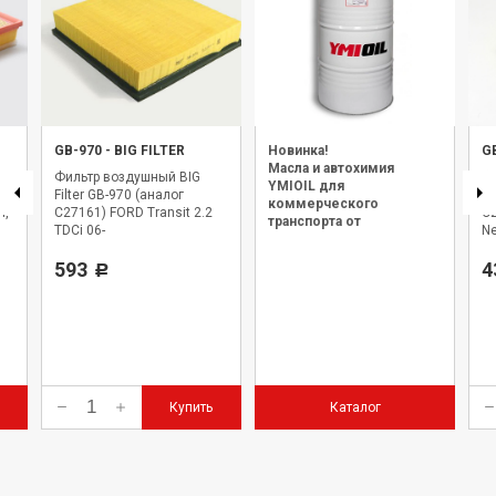
GB-970
-
BIG FILTER
Новинка!
G
Масла и автохимия
Фильтр воздушный BIG
Ф
YMIOIL для
Filter GB-970 (аналог
Fi
коммерческого
H,
C27161) FORD Transit 2.2
C
транспорта от
TDCi 06-
Ne
официального дилера.
593
4
Р
Купить
Каталог