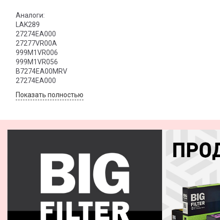
Аналоги:
LAK289
27274EA000
27277VR00A
999M1VR006
999M1VR056
B7274EA00MRV
27274EA000
Показать полностью