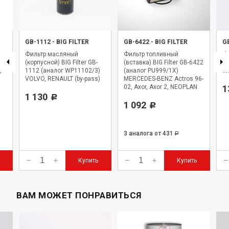
GB-1112
-
BIG FILTER
GB-6422
-
BIG FILTER
G
Фильтр масляный
Фильтр топливный
Фи
,
(корпусной) BIG Filter GB-
(вставка) BIG Filter GB-6422
BI
,
1112 (аналог WP11102/3)
(аналог PU999/1X)
WK
VOLVO, RENAULT (by-pass)
MERCEDES-BENZ Actros 96-
02, Axor, Axor 2, NEOPLAN
1
1 130
Starliner
Р
1 092
Р
3 аналога
от 431
Р
Купить
Купить
ВАМ МОЖЕТ ПОНРАВИТЬСЯ