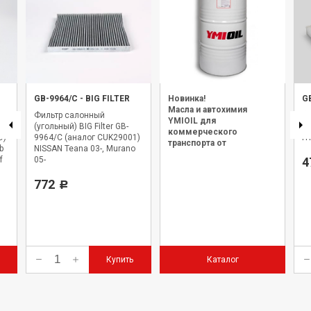
GB-9964/C
-
BIG FILTER
Новинка!
G
Масла и автохимия
Фильтр салонный
Фи
YMIOIL для
(угольный) BIG Filter GB-
GB
коммерческого
9)
9964/C (аналог CUK29001)
HY
транспорта от
b
NISSAN Teana 03-, Murano
официального дилера.
f
05-
4
-
772
Р
Купить
Каталог