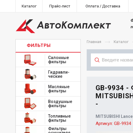
Каталог
Прайс-лист
Оплата / Доставка
Ф
п
Главная
Каталог
ФИЛЬТРЫ
Салонные
фильтры
Гидравли-
Тип
ческие
GB-9934 -
Масляные
фильтры
MITSUBISH
Воздушные
-
фильтры
Топливные
MITSUBISHI Lancer
фильтры
Артикул:
GB-9934
Фильтры
осушителя