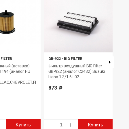
 FILTER
GB-922
-
BIG FILTER
GB-9
яный (вставка)
Фильтр воздушный BIG Filter
Филь
B-1194 (аналог HU
GB-922 (аналог C2432) Suzuki
GB-9
Liana 1.3/1.6L 02-
1722
LLAC,CHEVROLET,FIAT,OPEL,PONTIAC,SAAB,SATURN,SUBARU,VAUXH
LX26
873
08-
Р
793
Купить
Купить