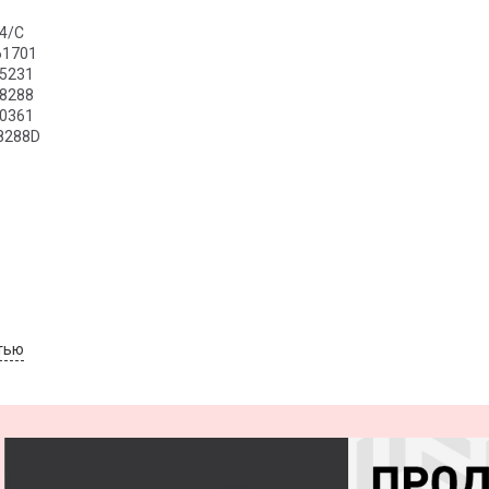
34/C
61701
85231
98288
90361
8288D
тью