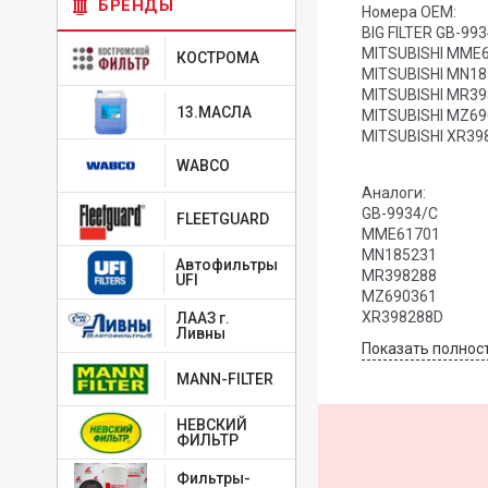
БРЕНДЫ
Номера OEM:
BIG FILTER GB-99
MITSUBISHI MME
КОСТРОМА
MITSUBISHI MN1
MITSUBISHI MR3
13.МАСЛА
MITSUBISHI MZ6
MITSUBISHI XR39
WABCO
Аналоги:
GB-9934/C
FLEETGUARD
MME61701
MN185231
Автофильтры
MR398288
UFI
MZ690361
XR398288D
ЛААЗ г.
Ливны
Показать полнос
MANN-FILTER
НЕВСКИЙ
ФИЛЬТР
Фильтры-