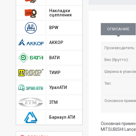
Накладки
сцепления
BPW
ОПИСАНИЕ
АККОР
Производитель:
ВАТИ
Вес (брутто):
Ширина в упаков
ТИИР
Тип:
УралАТИ
Основное приме
ЗТМ
Барнаул АТИ
Основная примен
MITSUBISHI Lancer