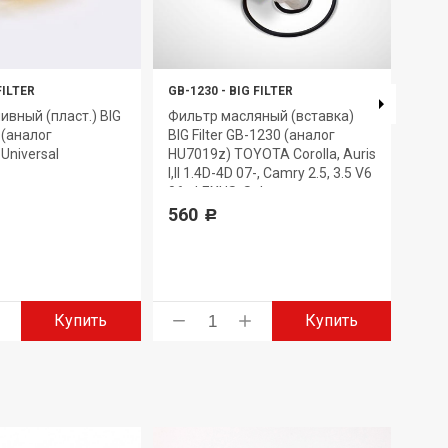
FILTER
GB-1230
-
BIG FILTER
GB-6
ивный (пласт.) BIG
Фильтр масляный (вставка)
Филь
7 (аналог
BIG Filter GB-1230 (аналог
GB-6
Universal
HU7019z) TOYOTA Corolla, Auris
330
I,II 1.4D-4D 07-, Camry 2.5, 3.5 V6
06-, LEXUS, Subaru
560
Р
Купить
Купить