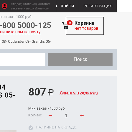
Кредит, отсрочка, история
ВОЙТИ
РЕГИСТРАЦИЯ
заказов и ваши финансы
н.заказ - 1000 руб.
Корзина
-800 5000-125
0
нет товаров
пишите нам на почту
03- Outlander 03- Grandis 05-
Поиск
34
807
Р
Узнать оптовую цену
 05-
Мин.заказ - 1000 руб.
Кол-во:
НАЛИЧИЕ НА СКЛАДЕ: