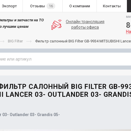
Экспорт
Отзывы
16
О компании
Контакты
ми
ильтры и запчасти на ТО
Онлайн трансляция
8
о лучшим ценам
работы офиса
На
BIG Filter
Фильтр салонный BIG Filter GB-9934 MITSUBISHI Lancer 
Применяемость
Бренд
 ФИЛЬТР САЛОННЫЙ BIG FILTER GB-99
I LANCER 03- OUTLANDER 03- GRANDIS
 03- Outlander 03- Grandis 05-