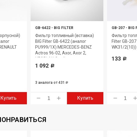
GB-6422
-
BIG FILTER
GB-207
-
BIG 
орпусной)
Фильтр топливный (вставка)
Фильтр топл
налог
BIG Filter GB-6422 (аналог
Filter GB-20
 RENAULT
PU999/1X) MERCEDES-BENZ
WK31/2(10)) 
Actros 96-02, Axor, Axor 2,
133
NEOPLAN Starliner
Р
1 092
Р
3 аналога
от 431
Р
Купить
Купить
ПОНРАВИТЬСЯ