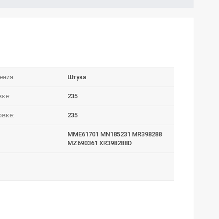
ения:
Штука
вке:
235
овке:
235
MME61701 MN185231 MR398288
MZ690361 XR398288D