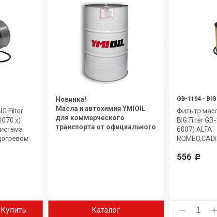
Новинка!
GB-1194
-
BIG
Масла и автохимия YMIOIL
G Filter
Фильтр масл
для коммерческого
1070 x)
BIG Filter G
транспорта от официального
система
6007) ALFA
дилера.
догревом
ROMEO,CADI
556
Р
Купить
Каталог