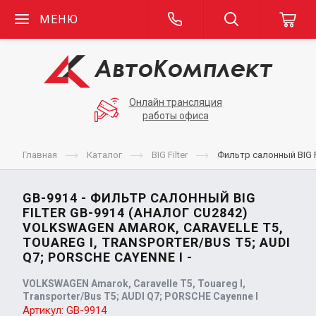
МЕНЮ
Онлайн трансляция
работы офиса
Главная
Каталог
BIG Filter
Фильтр салонный BIG Fi
GB-9914 - ФИЛЬТР САЛОННЫЙ BIG
FILTER GB-9914 (АНАЛОГ CU2842)
VOLKSWAGEN AMAROK, CARAVELLE T5,
TOUAREG I, TRANSPORTER/BUS T5; AUDI
Q7; PORSCHE CAYENNE I -
VOLKSWAGEN Amarok, Caravelle T5, Touareg I,
Transporter/Bus T5; AUDI Q7; PORSCHE Cayenne I
Артикул:
GB-9914