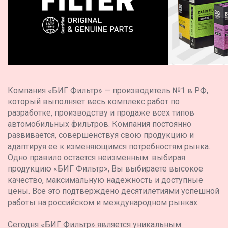
Компания «БИГ Фильтр» — производитель №1 в РФ,
который выполняет весь комплекс работ по
разработке, производству и продаже всех типов
автомобильных фильтров. Компания постоянно
развивается, совершенствуя свою продукцию и
адаптируя ее к изменяющимся потребностям рынка.
Одно правило остается неизменным: выбирая
продукцию «БИГ Фильтр», Вы выбираете высокое
качество, максимальную надежность и доступные
цены. Все это подтверждено десятилетиями успешной
работы на российском и международном рынках.
Сегодня «БИГ Фильтр» является уникальным