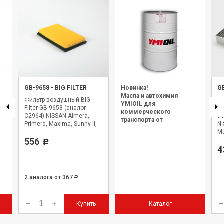
GB-9658
-
BIG FILTER
Новинка!
G
Масла и автохимия
Фильтр воздушный BIG
Ф
YMIOIL для
Filter GB-9658 (аналог
(у
коммерческого
C2964) NISSAN Almera,
98
транспорта от
Primera, Maxima, Sunny II,
NI
официального дилера.
Mu
556
Р
4
2 аналога
от 367
Р
Купить
Каталог