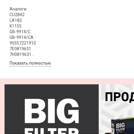
Аналоги:
CU2842
LA182
K1155
GB-9914/C
GB-9914/CA
95557221910
7E0819631
7H0819631
7H0819631A
Показать полностью
JZW819653E