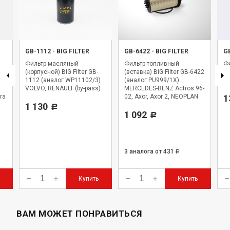
GB-1112
-
BIG FILTER
GB-6422
-
BIG FILTER
G
Фильтр масляный
Фильтр топливный
Фи
(корпусной) BIG Filter GB-
(вставка) BIG Filter GB-6422
BI
1112 (аналог WP11102/3)
(аналог PU999/1X)
WK
VOLVO, RENAULT (by-pass)
MERCEDES-BENZ Actros 96-
ra
02, Axor, Axor 2, NEOPLAN
1
1 130
Starliner
Р
1 092
Р
3 аналога
от 431
Р
Купить
Купить
ВАМ МОЖЕТ ПОНРАВИТЬСЯ