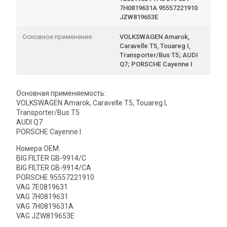
7H0819631A 95557221910
JZW819653E
Основное применение:
VOLKSWAGEN Amarok,
Caravelle T5, Touareg I,
Transporter/Bus T5; AUDI
Q7; PORSCHE Cayenne I
Основная применяемость:
VOLKSWAGEN Amarok, Caravelle T5, Touareg I,
Transporter/Bus T5
AUDI Q7
PORSCHE Cayenne I
Номера OEM:
BIG FILTER GB-9914/C
BIG FILTER GB-9914/CA
PORSCHE 95557221910
VAG 7E0819631
VAG 7H0819631
VAG 7H0819631A
VAG JZW819653E