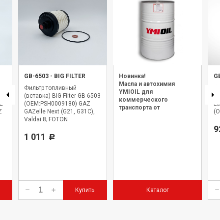
GB-6503
-
BIG FILTER
Новинка!
G
Масла и автохимия
Фильтр топливный
Ф
YMIOIL для
(вставка) BIG Filter GB-6503
Fi
коммерческого
2
(ОЕМ:PSH0009180) GAZ
La
транспорта от
Z
GAZelle Next (G21, G31C),
(
официального дилера.
Valdai 8; FOTON
9
1 011
Р
Купить
Каталог