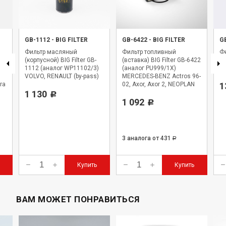
GB-1112
-
BIG FILTER
GB-6422
-
BIG FILTER
G
Фильтр масляный
Фильтр топливный
Фи
(корпусной) BIG Filter GB-
(вставка) BIG Filter GB-6422
BI
1112 (аналог WP11102/3)
(аналог PU999/1X)
WK
VOLVO, RENAULT (by-pass)
MERCEDES-BENZ Actros 96-
ra
02, Axor, Axor 2, NEOPLAN
1
1 130
Starliner
Р
1 092
Р
3 аналога
от 431
Р
Купить
Купить
ВАМ МОЖЕТ ПОНРАВИТЬСЯ