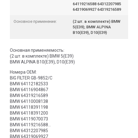
64119216588 64312207985
64319069927 64319216589
Основное применение:
(2 шт. в комплекте) BMW
5(E39); BMW ALPINA
B10(E39), D10(E39)
Основная применяемость:
(2 шт. в комплекте) BMW 5(E39)
BMW ALPINA B10(E39), D10(E39)
Номера OEM:
BIG FILTER GB-9852/C
BMW 64112182533
BMW 64116904867
BMW 64319216589
BMW 64110008138
BMW 64118391198
BMW 64118391200
BMW 64119070073
BMW 64119216588
BMW 64312207985
BMW 64319069927