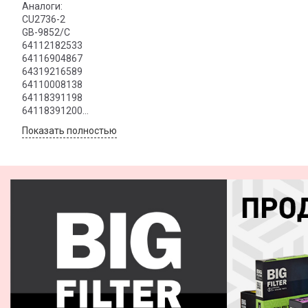
Аналоги:
CU2736-2
GB-9852/C
64112182533
64116904867
64319216589
64110008138
64118391198
64118391200
64119070073
Показать полностью
64119216588
64312207985
64319069927