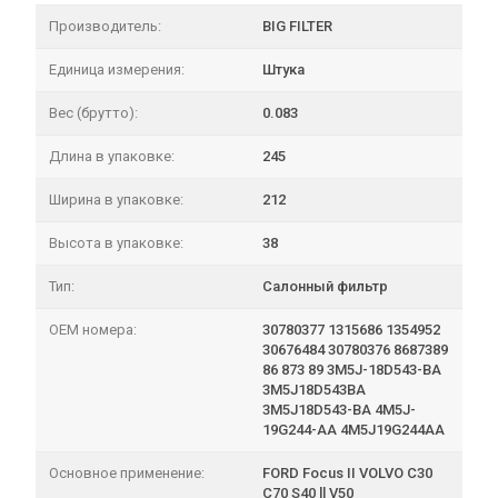
Производитель:
BIG FILTER
Единица измерения:
Штука
Вес (брутто):
0.083
Длина в упаковке:
245
Ширина в упаковке:
212
Высота в упаковке:
38
Тип:
Салонный фильтр
OEM номера:
30780377 1315686 1354952
30676484 30780376 8687389
86 873 89 3M5J-18D543-BA
3M5J18D543BA
3M5J18D543-BA 4M5J-
19G244-AA 4M5J19G244AA
Основное применение:
FORD Focus II VOLVO C30
C70 S40 ll V50