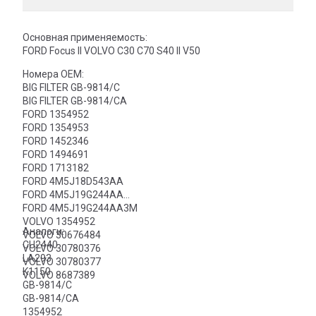
Основная применяемость:
FORD Focus II VOLVO C30 C70 S40 ll V50
Номера OEM:
BIG FILTER GB-9814/C
BIG FILTER GB-9814/CA
FORD 1354952
FORD 1354953
FORD 1452346
FORD 1494691
FORD 1713182
FORD 4M5J18D543AA
FORD 4M5J19G244AA
FORD 4M5J19G244AA3M
VOLVO 1354952
Аналоги:
VOLVO 30676484
CU2440
VOLVO 30780376
LA293
VOLVO 30780377
K1150
VOLVO 8687389
GB-9814/C
GB-9814/CA
1354952