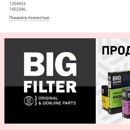
1354953
1452346
1494691
Показать полностью
1713182
4M5J18D543AA
4M5J19G244AA
4M5J19G244AA3M
1354952
30676484
30780376
30780377
8687389