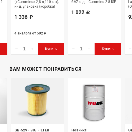
19-
(«Cummins» 2,8 л,110 квт);
GAZ с дв. Cummins 2.8 ISF
La
инд. упаковка (коробка)
(
1 022
Р
1 336
9
Р
4 аналога
от 502
Р
Купить
Купить
ВАМ МОЖЕТ ПОНРАВИТЬСЯ
GB-529
-
BIG FILTER
Новинка!
G