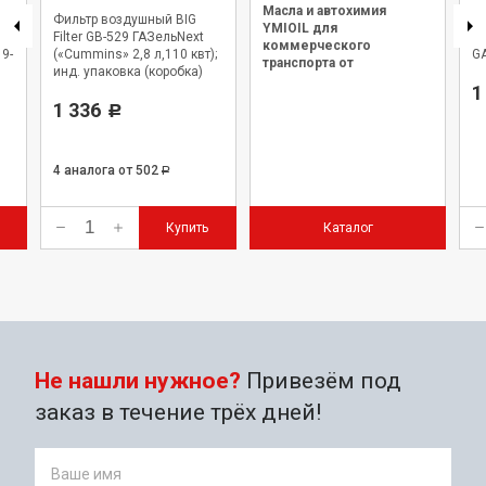
Масла и автохимия
Фильтр воздушный BIG
Ф
YMIOIL для
Filter GB-529 ГАЗельNext
(в
коммерческого
19-
(«Cummins» 2,8 л,110 квт);
GA
транспорта от
инд. упаковка (коробка)
официального дилера.
1
1 336
Р
4 аналога
от 502
Р
Купить
Каталог
Не нашли нужное?
Привезём под
заказ в течение трёх дней!
Ваше имя