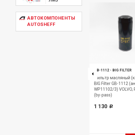
АВТОКОМПОНЕНТЫ
AUTOSHEFF
GB-1208
-
BIG FILTER
GB-1112
-
BIG FILTER
Фильтр масляный (корпусной)
Фильтр масляный (к
с
BIG Filter GB-1208 (аналог
BIG Filter GB-1112 (а
W67/1) MAZDA 323 626, KIA
WP11102/3) VOLVO,
NISSAN Almera N16 Primera
(by-pass)
HUYNDAI
1 130
341
Р
Р
1 аналог
от 243
Р