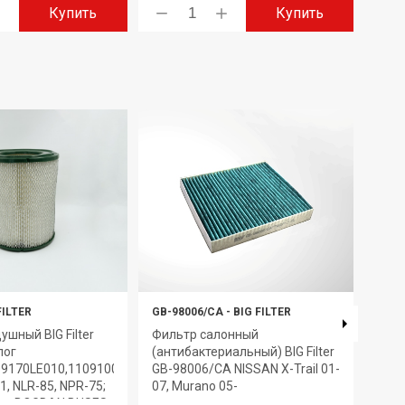
Купить
Купить
FILTER
GB-98006/CA
-
BIG FILTER
GB-9
ушный BIG Filter
Фильтр салонный
Филь
лог
(антибактериальный) BIG Filter
GB-9
09170LE010,1109100E8982)
GB-98006/CA NISSAN X-Trail 01-
сетк
, NLR-85, NPR-75;
07, Murano 05-
2112
ас; BOGDAN BUSES
Prio