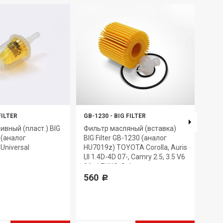
FILTER
GB-1230
-
BIG FILTER
GB-6
ивный (пласт.) BIG
Фильтр масляный (вставка)
Филь
7 (аналог
BIG Filter GB-1230 (аналог
GB-6
Universal
HU7019z) TOYOTA Corolla, Auris
330
I,II 1.4D-4D 07-, Camry 2.5, 3.5 V6
06-, LEXUS, Subaru
560
Р