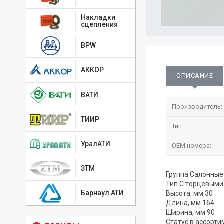
Накладки
сцепления
BPW
АККОР
ОПИСАНИЕ
ВАТИ
Производитель:
ТИИР
Тип:
УралАТИ
OEM номера:
ЗТМ
Группа Салонны
Тип C торцевыми
Барнаул АТИ
Высота, мм 30
Длина, мм 164
Ширина, мм 90
Статус в ассорти