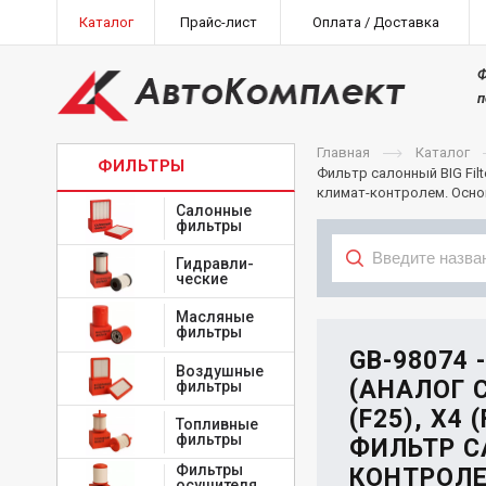
Каталог
Прайс-лист
Оплата / Доставка
Ф
п
Главная
Каталог
ФИЛЬТРЫ
Фильтр салонный BIG Filt
климат-контролем. Осно
Салонные
фильтры
Гидравли-
ческие
Тип
Масляные
фильтры
GB-98074 
Воздушные
(АНАЛОГ C
фильтры
(F25), X4
Топливные
фильтры
ФИЛЬТР С
Фильтры
КОНТРОЛЕМ
осушителя