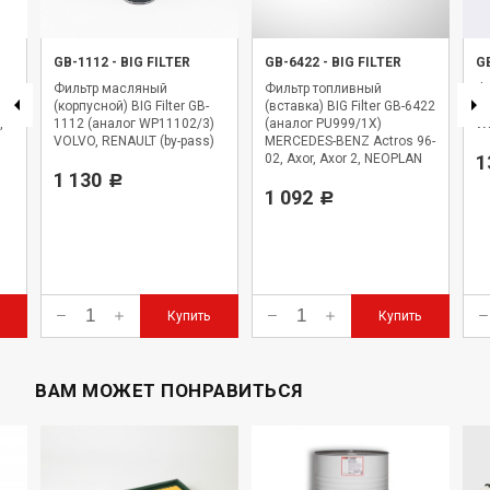
GB-1112
-
BIG FILTER
GB-6422
-
BIG FILTER
G
Фильтр масляный
Фильтр топливный
Фи
,
(корпусной) BIG Filter GB-
(вставка) BIG Filter GB-6422
BI
,
1112 (аналог WP11102/3)
(аналог PU999/1X)
WK
VOLVO, RENAULT (by-pass)
MERCEDES-BENZ Actros 96-
02, Axor, Axor 2, NEOPLAN
1
1 130
Starliner
Р
1 092
Р
Купить
Купить
ВАМ МОЖЕТ ПОНРАВИТЬСЯ