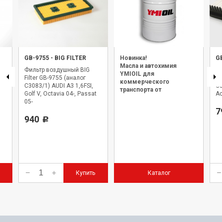
GB-9755
-
BIG FILTER
Новинка!
G
Масла и автохимия
Фильтр воздушный BIG
Ф
YMIOIL для
Filter GB-9755 (аналог
Fi
коммерческого
C3083/1) AUDI A3 1,6FSI,
C
транспорта от
Golf V, Octavia 04-, Passat
Ac
официального дилера.
05-
7
940
Р
Купить
Каталог