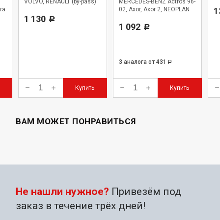
VOLVO, RENAULT (by-pass)
MERCEDES-BENZ Actros 96-
ra
02, Axor, Axor 2, NEOPLAN
1
1 130
Starliner
Р
1 092
Р
3 аналога
от 431
Р
Купить
Купить
ВАМ МОЖЕТ ПОНРАВИТЬСЯ
Не нашли нужное?
Привезём под
заказ в течение трёх дней!