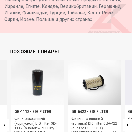
Израиле, Египте, Канаде, Великобритании, Германии,
Италии, Финляндии, Турции, Тайване, Коста-Рике,
Сирии, Иране, Польше и других странах.
ПОХОЖИЕ ТОВАРЫ
GB-1112
-
BIG FILTER
GB-6422
-
BIG FILTER
G
Фильтр масляный
Фильтр топливный
Фи
(корпусной) BIG Filter GB-
(вставка) BIG Filter GB-6422
BI
1112 (аналог WP11102/3)
(аналог PU999/1X)
WK