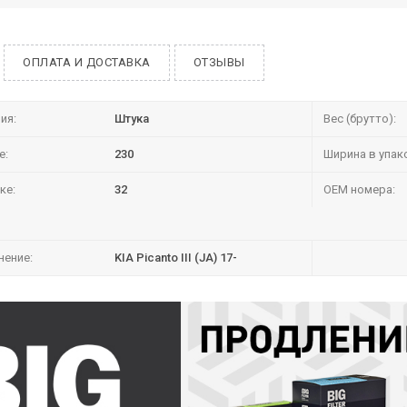
ОПЛАТА И ДОСТАВКА
ОТЗЫВЫ
ия:
Штука
Вес (брутто):
е:
230
Ширина в упак
ке:
32
OEM номера:
нение:
KIA Picanto III (JA) 17-