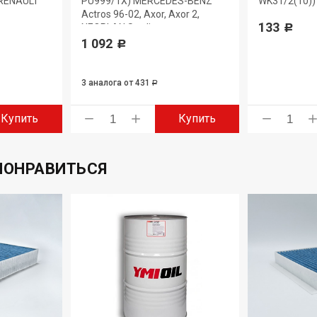
 RENAULT
PU999/1X) MERCEDES-BENZ
WK31/2(10)) 
Actros 96-02, Axor, Axor 2,
133
NEOPLAN Starliner
Р
1 092
Р
3 аналога
от 431
Р
Купить
Купить
ПОНРАВИТЬСЯ