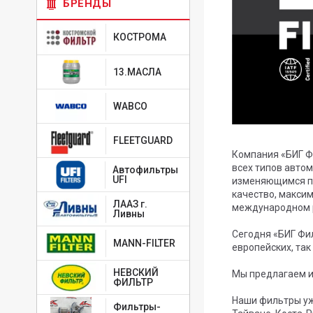
БРЕНДЫ
КОСТРОМА
13.МАСЛА
WABCO
FLEETGUARD
Компания «БИГ Ф
всех типов авто
Автофильтры
UFI
изменяющимся по
качество, макси
ЛААЗ г.
международном 
Ливны
Сегодня «БИГ Фи
MANN-FILTER
европейских, так
НЕВСКИЙ
Мы предлагаем и
ФИЛЬТР
Наши фильтры уже
Фильтры-