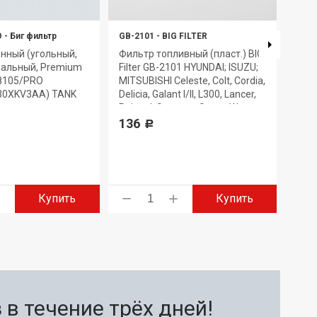
O
-
Биг фильтр
GB-2101
-
BIG FILTER
GB-9
нный (угольный,
Фильтр топливный (пласт.) BIG
Фил
иальный, Premium
Filter GB-2101 HYUNDAI; ISUZU;
(ант
98105/PRO
MITSUBISHI Celeste, Colt, Cordia,
GB-9
30XKV3AA) TANK
Delicia, Galant I/II, L300, Lancer,
FAW 
Pajero I, Sapporo, Space Wagon,
1.8-2
Tredia
136
730
Р
Купить
Купить
в течение трёх дней!