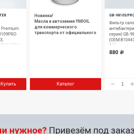
LTER
Новинка!
GB-98105/PR
Масла и автохимия YMIOIL
Фильтр сало
для коммерческого
. Premium
антибактер
транспорта от официального
-98109PRO
серия) GB-
дилера.
3;
(ОЕМ:81044
) CHANGAN
500
880
Р
Купить
Каталог
ли нужное?
Привезём под заказ 