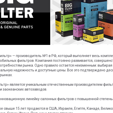
ильтр» — производитель №1 в РФ, который выполняет весь комплек
мобильных фильтров. Компания постоянно развивается, совершенс
требностям рынка. Одно правило остается неизменным: выбирая 
мальную надежность и доступные цены. Все это подтверждено дес
рынках.
льтр» является уникальным отечественным производителем фильтр
 и заокеанских автозаводов.
нновационную линейку салонных фильтров с повышенной степенью
 свыше 15 лет продаются в США, Израиле, Египте, Канаде, Велико