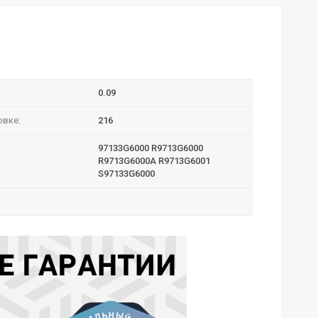
0.09
овке:
216
97133G6000 R9713G6000
R9713G6000A R9713G6001
S97133G6000