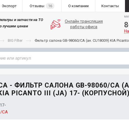
Экспорт
Отзывы
16
О компании
Контакты
ми
ильтры и запчасти на ТО
Онлайн трансляция
8
о лучшим ценам
работы офиса
На
BIG Filter
Фильтр салона GB-98060/CA (ан. CU18009) KIA Picanto I
Применяемость
Бренд
CA - ФИЛЬТР САЛОНА GB-98060/CA (А
KIA PICANTO III (JA) 17- (КОРПУСНОЙ)
 17-
0/CA