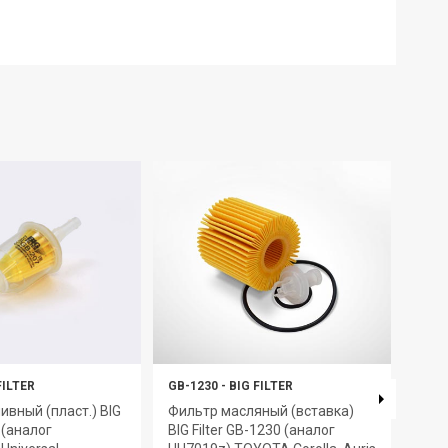
FILTER
GB-1230
-
BIG FILTER
GB-6
ивный (пласт.) BIG
Фильтр масляный (вставка)
Филь
7 (аналог
BIG Filter GB-1230 (аналог
GB-6