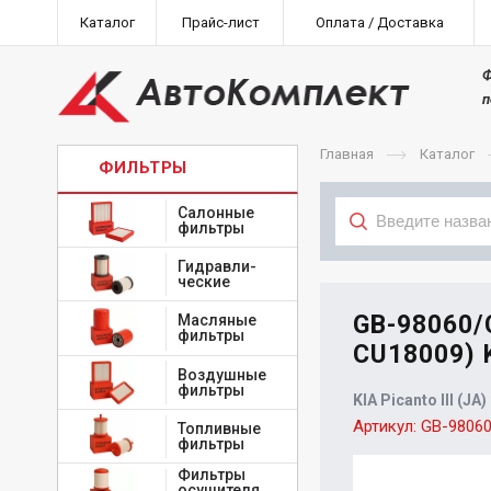
Каталог
Прайс-лист
Оплата / Доставка
Ф
п
Главная
Каталог
ФИЛЬТРЫ
Салонные
фильтры
Гидравли-
Тип
ческие
GB-98060/
Масляные
фильтры
CU18009) 
Воздушные
фильтры
KIA Picanto III (JA)
Артикул:
GB-9806
Топливные
фильтры
Фильтры
осушителя