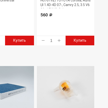
Universal
HU7019z) TOYOTA Corolla, Auris
330
I,II 1.4D-4D 07-, Camry 2.5, 3.5 V6
06-, LEXUS, Subaru
560
Р
Купить
Купить