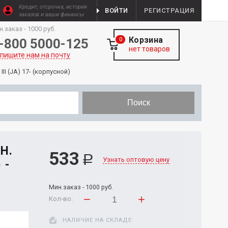
Кредит, отсрочка, история
ВОЙТИ
РЕГИСТРАЦИЯ
заказов и ваши финансы
н.заказ - 1000 руб.
Корзина
-800 5000-125
0
нет товаров
пишите нам на почту
II (JA) 17- (корпусной)
Поиск
Н.
533
Р
Узнать оптовую цену
 -
Мин.заказ - 1000 руб.
Кол-во:
НАЛИЧИЕ НА СКЛАДЕ: