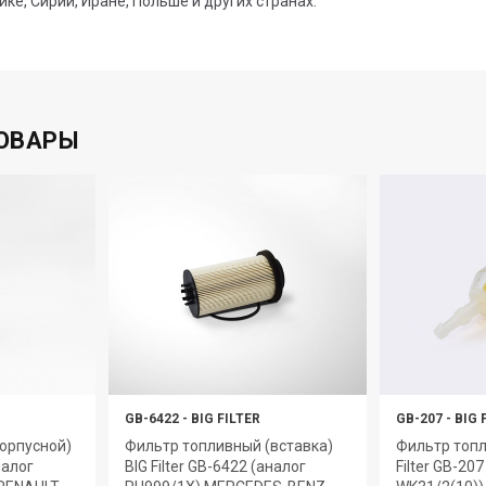
ике, Сирии, Иране, Польше и других странах.
ОВАРЫ
GB-6422
-
BIG FILTER
GB-207
-
BIG 
орпусной)
Фильтр топливный (вставка)
Фильтр топл
налог
BIG Filter GB-6422 (аналог
Filter GB-20