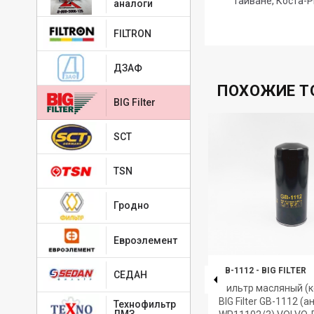
Тайване, Коста-Р
аналоги
FILTRON
ДЗАФ
ПОХОЖИЕ Т
BIG Filter
SCT
TSN
Гродно
Евроэлемент
GB-1208
-
BIG FILTER
GB-1112
-
BIG FILTER
СЕДАН
Фильтр масляный (корпусной)
Фильтр масляный (к
с
BIG Filter GB-1208 (аналог
BIG Filter GB-1112 (а
Технофильтр
ЛМЗ