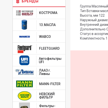
БРЕНДЫ
Группа Масляный
Тип Вставки мас
КОСТРОМА
Высота, мм 122
Наружный диамет
Внутренний диам
13.МАСЛА
Дополнительно С
Статус в ассорти
WABCO
Комплектность 1
FLEETGUARD
Автофильтры
UFI
ЛААЗ г.
Ливны
MANN-FILTER
НЕВСКИЙ
ФИЛЬТР
Фильтры-