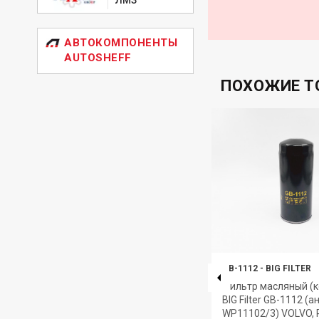
АВТОКОМПОНЕНТЫ
AUTOSHEFF
ПОХОЖИЕ Т
GB-1208
-
BIG FILTER
GB-1112
-
BIG FILTER
Фильтр масляный (корпусной)
Фильтр масляный (к
с
BIG Filter GB-1208 (аналог
BIG Filter GB-1112 (а
W67/1) MAZDA 323 626, KIA
WP11102/3) VOLVO,