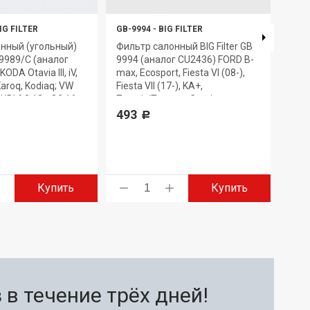
IG FILTER
GB-9994
-
BIG FILTER
GB-9
нный (угольный)
Фильтр салонный BIG Filter GB-
Филь
B-9989/C (аналог
9994 (аналог CU2436) FORD B-
BIG 
DA Otavia III, iV,
max, Ecosport, Fiesta VI (08-),
Gran
Karoq, Kodiaq; VW
Fiesta VII (17-), KA+,
622
 AUDI A3 12-, Q2 16-
Transit/Tourneo Courier
493
Р
Купить
Купить
в течение трёх дней!