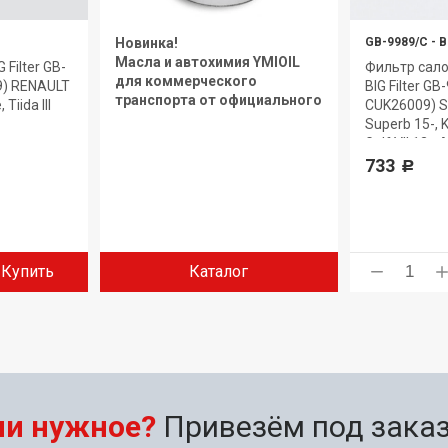
Новинка!
GB-9989/C
-
B
Масла и автохимия YMIOIL
Filter GB-
Фильтр сало
для коммерческого
9) RENAULT
BIG Filter G
транспорта от официального
Tiida III
CUK26009) SKO
дилера.
Superb 15-, 
Golf VII 12-,
733
Р
Купить
Каталог
ли нужное?
Привезём под заказ 