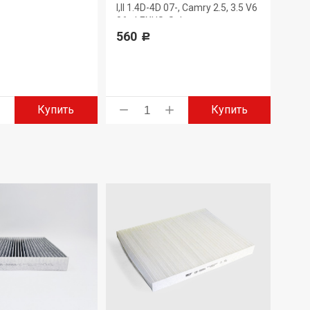
330
I,II 1.4D-4D 07-, Camry 2.5, 3.5 V6
06-, LEXUS, Subaru
560
Р
Купить
Купить