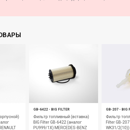
ОВАРЫ
GB-6422
-
BIG FILTER
GB-207
-
BIG 
орпусной)
Фильтр топливный (вставка)
Фильтр топл
налог
BIG Filter GB-6422 (аналог
Filter GB-20
 RENAULT
PU999/1X) MERCEDES-BENZ
WK31/2(10)) 