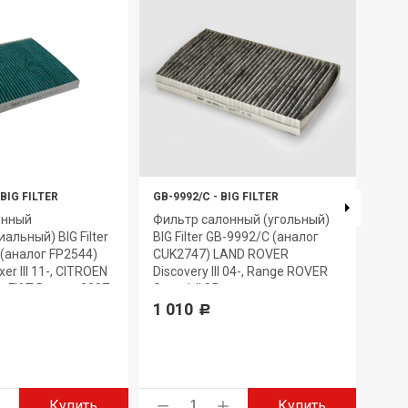
BIG FILTER
GB-9992/C
-
BIG FILTER
GB-9
онный
Фильтр салонный (угольный)
Филь
альный) BIG Filter
BIG Filter GB-9992/C (аналог
9917
(аналог FP2544)
CUK2747) LAND ROVER
i10; 
r III 11-, CITROEN
Discovery III 04-, Range ROVER
787
-, FIAT Ducato 2007
Sport I, II 05-
1 010
Р
Купить
Купить