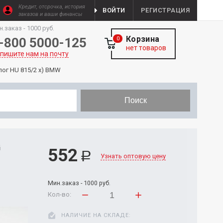
Кредит, отсрочка, история
ВОЙТИ
РЕГИСТРАЦИЯ
заказов и ваши финансы
н.заказ - 1000 руб.
Корзина
-800 5000-125
0
нет товаров
пишите нам на почту
лог HU 815/2 x) BMW
Поиск
G
552
Р
Узнать оптовую цену
Мин.заказ - 1000 руб.
Кол-во:
НАЛИЧИЕ НА СКЛАДЕ: