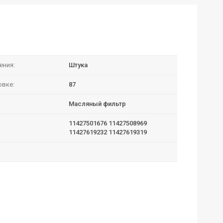
ения:
Штука
овке:
87
Масляный фильтр
11427501676 11427508969
11427619232 11427619319