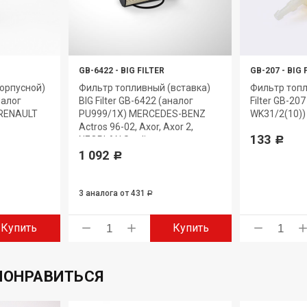
GB-6422
-
BIG FILTER
GB-207
-
BIG 
орпусной)
Фильтр топливный (вставка)
Фильтр топл
налог
BIG Filter GB-6422 (аналог
Filter GB-20
 RENAULT
PU999/1X) MERCEDES-BENZ
WK31/2(10)) 
Actros 96-02, Axor, Axor 2,
133
NEOPLAN Starliner
Р
1 092
Р
3 аналога
от 431
Р
Купить
Купить
ПОНРАВИТЬСЯ