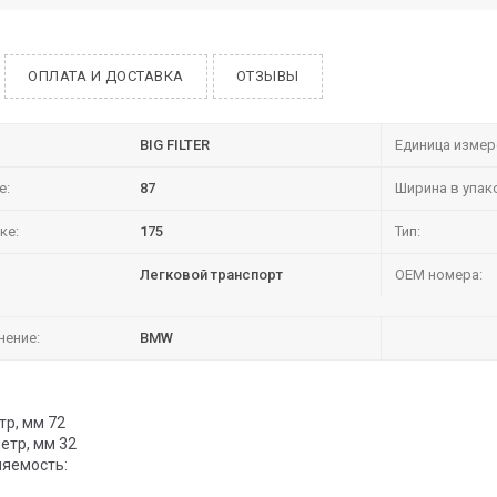
ОПЛАТА И ДОСТАВКА
ОТЗЫВЫ
BIG FILTER
Единица измер
е:
87
Ширина в упак
ке:
175
Тип:
Легковой транспорт
OEM номера:
нение:
BMW
р, мм 72
етр, мм 32
яемость: