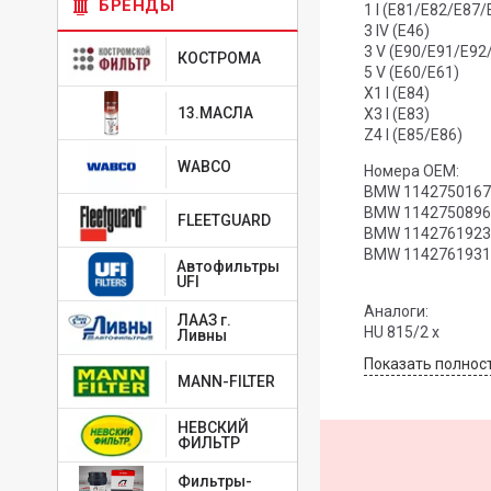
БРЕНДЫ
1 I (E81/E82/E87/
3 IV (E46)
3 V (E90/E91/E92
КОСТРОМА
5 V (E60/E61)
X1 I (E84)
13.МАСЛА
X3 I (E83)
Z4 I (E85/E86)
WABCO
Номера OEM:
BMW 1142750167
BMW 1142750896
FLEETGUARD
BMW 1142761923
BMW 1142761931
Автофильтры
UFI
Аналоги:
ЛААЗ г.
HU 815/2 x
Ливны
Показать полнос
MANN-FILTER
НЕВСКИЙ
ФИЛЬТР
Фильтры-