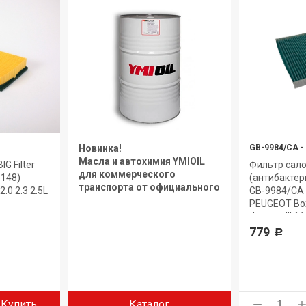
Новинка!
GB-9984/CA
-
Масла и автохимия YMIOIL
G Filter
Фильтр сал
для коммерческого
5148)
(антибактери
транспорта от официального
.0 2.3 2.5L
GB-9984/CA 
дилера.
PEUGEOT Boxe
Jumper III 11
09-
779
Р
Купить
Каталог