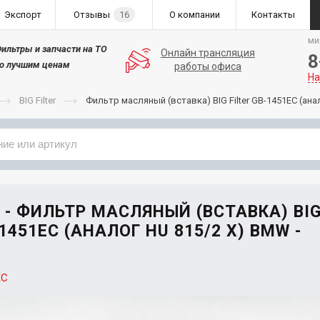
Экспорт
Отзывы
16
О компании
Контакты
ми
ильтры и запчасти на ТО
Онлайн трансляция
8
о лучшим ценам
работы офиса
На
BIG Filter
Фильтр масляный (вставка) BIG Filter GB-1451EC (ана
Применяемость
Бренд
C - ФИЛЬТР МАСЛЯНЫЙ (ВСТАВКА) BI
-1451EC (АНАЛОГ HU 815/2 X) BMW -
EC