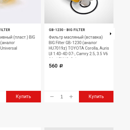
FILTER
GB-1230
-
BIG FILTER
GB-6
ивный (пласт.) BIG
Фильтр масляный (вставка)
Филь
7 (аналог
BIG Filter GB-1230 (аналог
GB-6
Universal
HU7019z) TOYOTA Corolla, Auris
330
I,II 1.4D-4D 07-, Camry 2.5, 3.5 V6
06-, LEXUS, Subaru
560
Р
Купить
Купить