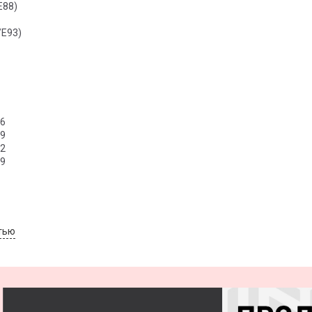
E88)
/E93)
6
9
2
9
тью