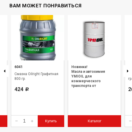
ВАМ МОЖЕТ ПОНРАВИТЬСЯ
6041
Новинка!
6
Масла и автохимия
Смазка Oilright Графитная
См
YMIOIL для
800 гр.
гр
коммерческого
транспорта от
424
2
Р
официального дилера.
Купить
Каталог