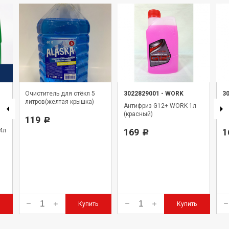
Очиститель для стёкл 5
3022829001
-
WORK
3
литров(желтая крышка)
Антифриз G12+ WORK 1л
А
ь-
(красный)
(з
119
Р
4л
169
1
Р
Купить
Купить