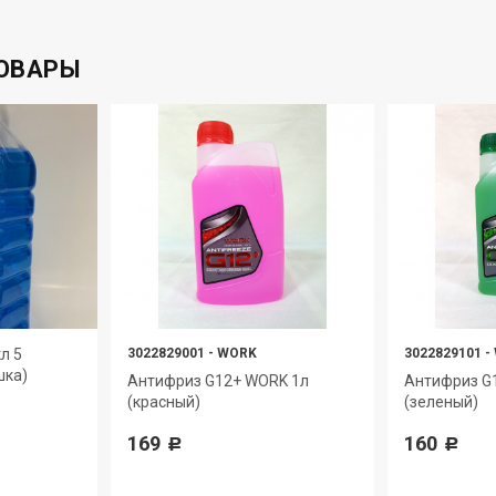
ОВАРЫ
л 5
3022829001
-
WORK
3022829101
-
шка)
Антифриз G12+ WORK 1л
Антифриз G
(красный)
(зеленый)
169
160
Р
Р