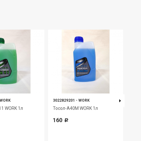
WORK
3022829201
-
WORK
4650
11 WORK 1л
Тосол-А40М WORK 1л
Мас
TAN
160
Р
553