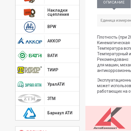
ОПИСАНИЕ
Накладки
сцепления
Единица измерен
BPW
Плотность (при 20
АККОР
Кинематическая в
Температура всп
Температурный и
ВАТИ
Рекомендовано:
для машин, меха
ТИИР
антикоррозионны
Эксплуатационны
УралАТИ
может использов
работающих на о
ЗТМ
Барнаул АТИ