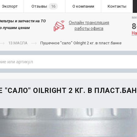
Экспорт
Отзывы
16
О компании
Контакты
ми
ильтры и запчасти на ТО
Онлайн трансляция
8
о лучшим ценам
работы офиса
На
13.МАСЛА
Пушечное "сало" Оilright 2 кг. в пласт.банке
Применяемость
Бренд
"САЛО" ОILRIGHT 2 КГ. В ПЛАСТ.БА