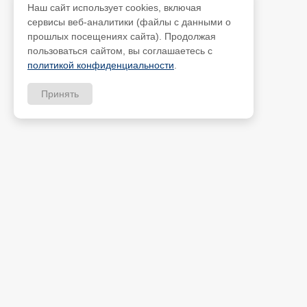
Наш сайт использует cookies, включая
сервисы веб-аналитики (файлы с данными о
прошлых посещениях сайта). Продолжая
пользоваться сайтом, вы соглашаетесь с
политикой конфиденциальности
.
Принять
Скачать прайс-лист
Оплата
Доставка
ИП Петрищев Анатолий Ан
Новости
ИНН 480700451184