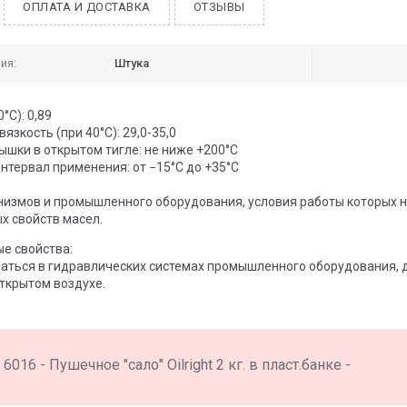
ОПЛАТА И ДОСТАВКА
ОТЗЫВЫ
ия:
Штука
°С): 0,89
язкость (при 40°С): 29,0-35,0
ышки в открытом тигле: не ниже +200°С
нтервал применения: от −15°C до +35°C
низмов и промышленного оборудования, условия работы которых н
х свойств масел.
е свойства:
аться в гидравлических системах промышленного оборудования, д
ткрытом воздухе.
6016 - Пушечное "сало" Оilright 2 кг. в пласт.банке -