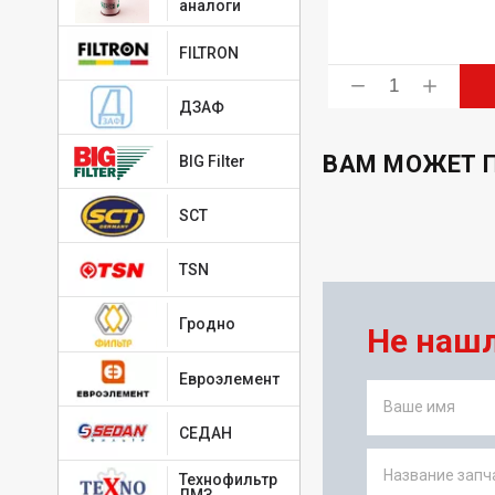
аналоги
FILTRON
ь
Купить
ДЗАФ
ВАМ МОЖЕТ 
BIG Filter
SCT
TSN
Гродно
Не наш
Евроэлемент
Ваше имя
СЕДАН
Название запча
Технофильтр
ЛМЗ