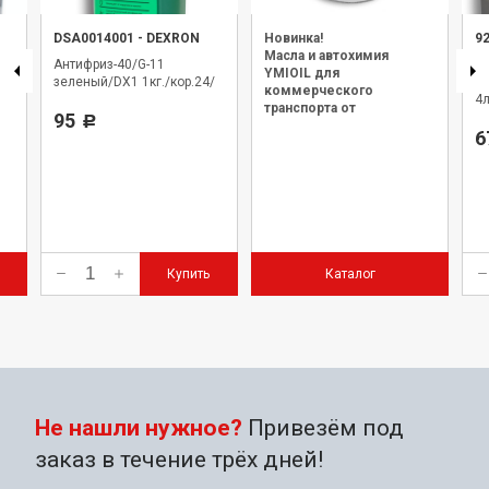
DSA0014001
-
DEXRON
Новинка!
9
Масла и автохимия
Антифриз-40/G-11
М
YMIOIL для
зеленый/DX1 1кг./кор.24/
SL
коммерческого
4л
транспорта от
95
Р
официального дилера.
6
Купить
Каталог
Не нашли нужное?
Привезём под
заказ в течение трёх дней!