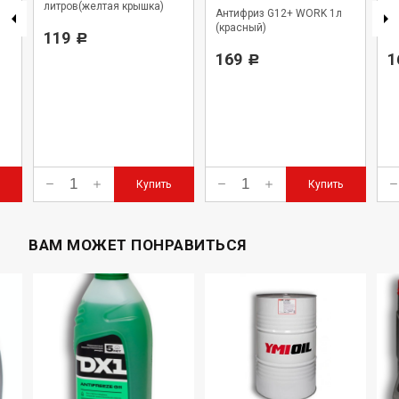
литров(желтая крышка)
Антифриз G12+ WORK 1л
А
(красный)
(з
119
Р
169
1
Р
Купить
Купить
ВАМ МОЖЕТ ПОНРАВИТЬСЯ