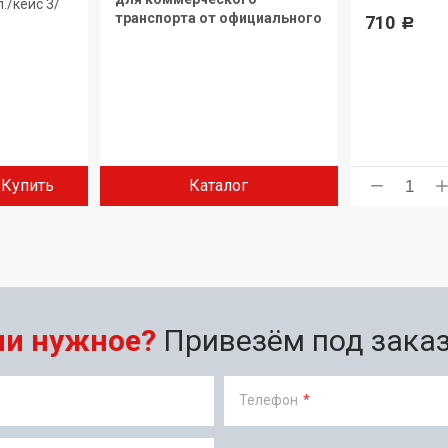
./кейс 3/
транспорта от официального
710
Р
дилера.
Купить
Каталог
ли нужное?
Привезём под заказ 
Телефон
*