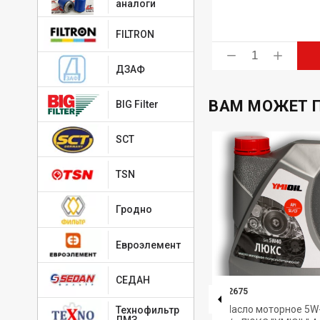
аналоги
FILTRON
ь
Купить
ДЗАФ
ВАМ МОЖЕТ 
BIG Filter
SCT
TSN
Гродно
Евроэлемент
СЕДАН
4650229680475
-
ТАТНЕФТЬ
92675
Масло моторное Татнефть-
Масло моторное 5W-
Технофильтр
ЛМЗ