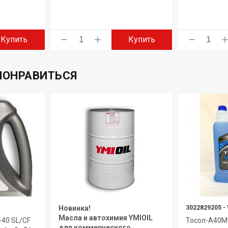
Купить
Купить
ПОНРАВИТЬСЯ
Новинка!
3022829205
-
Масла и автохимия YMIOIL
40 SL/CF
Тосол-А40М
для коммерческого