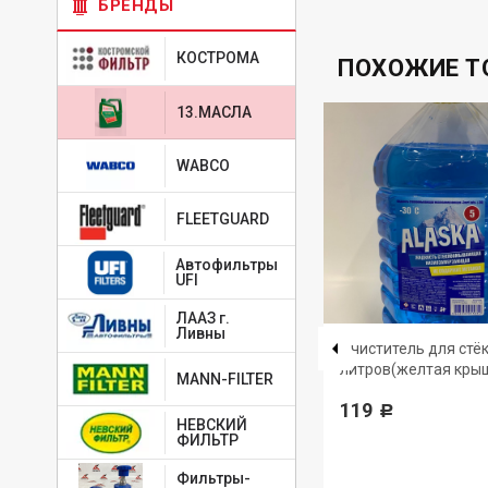
БРЕНДЫ
КОСТРОМА
ПОХОЖИЕ Т
13.МАСЛА
WABCO
FLEETGUARD
Автофильтры
UFI
ЛААЗ г.
Ливны
4650229680819
-
ТАТНЕФТЬ
Очиститель для стёк
литров(желтая кры
Масло моторное Татнефть-
MANN-FILTER
-30
LUXE синтетика API
119
Р
SN/SM/ILSAC GF-5 5W-30 4л
НЕВСКИЙ
ФИЛЬТР
1 556
Р
Фильтры-