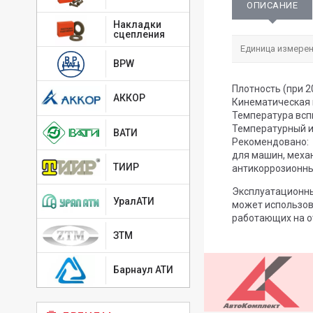
ОПИСАНИЕ
Накладки
сцепления
Единица измерен
BPW
Плотность (при 20
АККОР
Кинематическая в
Температура всп
Температурный и
ВАТИ
Рекомендовано:
для машин, меха
ТИИР
антикоррозионны
Эксплуатационны
УралАТИ
может использов
работающих на о
ЗТМ
Барнаул АТИ