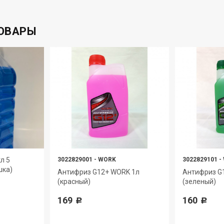
ОВАРЫ
л 5
3022829001
-
WORK
3022829101
-
шка)
Антифриз G12+ WORK 1л
Антифриз G
(красный)
(зеленый)
169
160
Р
Р