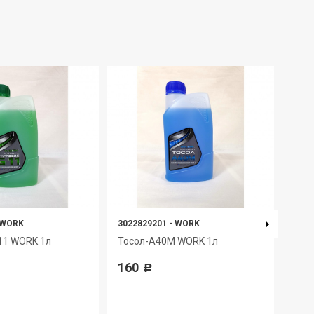
WORK
3022829201
-
WORK
4650
11 WORK 1л
Тосол-А40М WORK 1л
Мас
TAN
160
Р
553