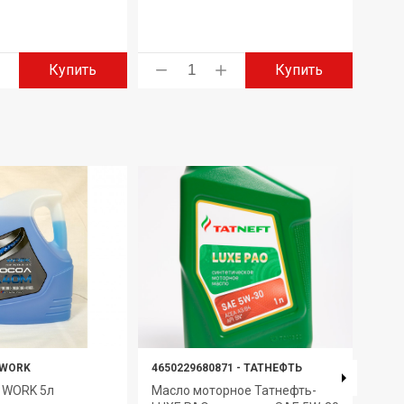
Купить
Купить
WORK
4650229680871
-
ТАТНЕФТЬ
1006
 WORK 5л
Масло моторное Татнефть-
Senf