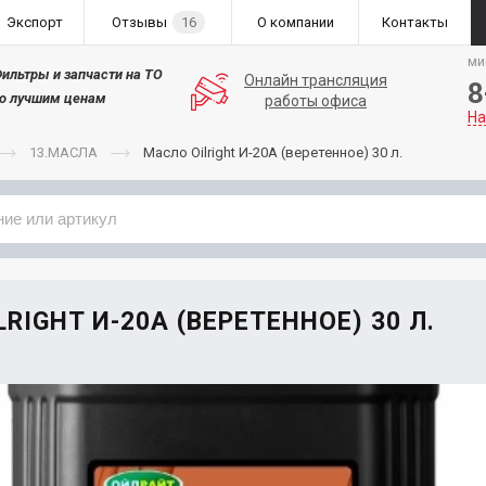
Экспорт
Отзывы
16
О компании
Контакты
ми
ильтры и запчасти на ТО
Онлайн трансляция
8
о лучшим ценам
работы офиса
На
13.МАСЛА
Масло Oilright И-20А (веретенное) 30 л.
Применяемость
Бренд
RIGHT И-20А (ВЕРЕТЕННОЕ) 30 Л.