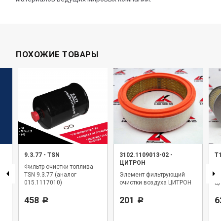
ПОХОЖИЕ ТОВАРЫ
9.3.77
-
TSN
3102.1109013-02
-
Т
ЦИТРОН
Фильтр очистки топлива
Э
TSN 9.3.77 (аналог
Элемент фильтрующий
оч
015.1117010)
очистки воздуха ЦИТРОН
Ц
458
201
6
Р
Р