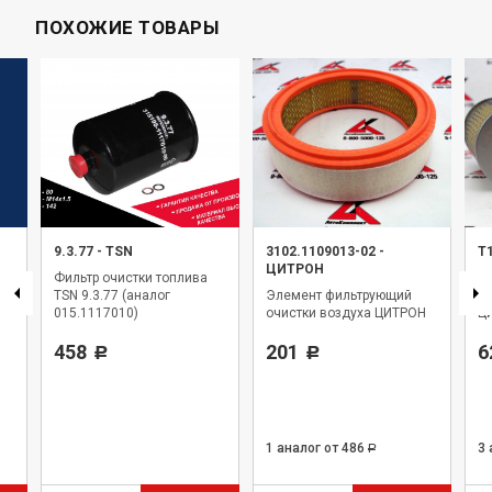
ПОХОЖИЕ ТОВАРЫ
9.3.77
-
TSN
3102.1109013-02
-
Т
ЦИТРОН
Фильтр очистки топлива
Э
TSN 9.3.77 (аналог
Элемент фильтрующий
оч
015.1117010)
очистки воздуха ЦИТРОН
Ц
458
201
6
Р
Р
1 аналог
от 486
3
Р