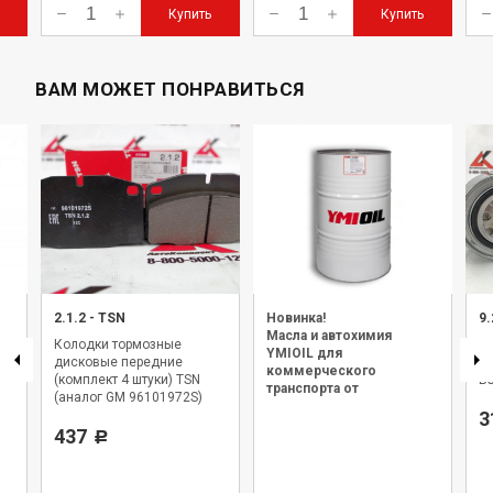
Купить
Купить
ВАМ МОЖЕТ ПОНРАВИТЬСЯ
2.1.2
-
TSN
Новинка!
9.
Масла и автохимия
Колодки тормозные
Фи
YMIOIL для
дисковые передние
(
коммерческого
(комплект 4 штуки) TSN
B
транспорта от
(аналог GM 96101972S)
официального дилера.
3
n
437
Р