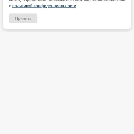
с
политикой конфиденциальности
.
Принять
ИП Петрищев Анатолий Анатольевич
ИНН 480700451184
Карта партнёра