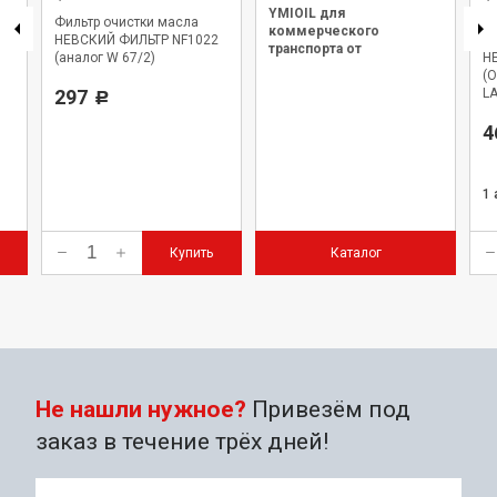
YMIOIL для
Фильтр очистки масла
Фи
коммерческого
ИЙ
НЕВСКИЙ ФИЛЬТР NF1022
са
транспорта от
(аналог W 67/2)
Н
официального дилера.
(
297
LA
Р
к
4
1
Купить
Каталог
Не нашли нужное?
Привезём под
заказ в течение трёх дней!