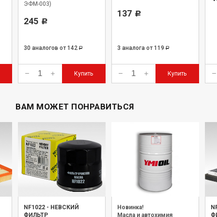
ЭФМ-003)
137
Р
245
Р
30 аналогов
от 142
3 аналога
от 119
Р
Р
Купить
Купить
ВАМ МОЖЕТ ПОНРАВИТЬСЯ
NF1022
-
НЕВСКИЙ
Новинка!
N
ФИЛЬТР
Масла и автохимия
Ф