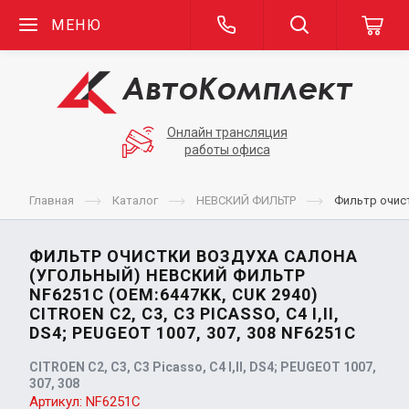
МЕНЮ
Онлайн трансляция
работы офиса
Главная
Каталог
НЕВСКИЙ ФИЛЬТР
Фильтр очист
ФИЛЬТР ОЧИСТКИ ВОЗДУХА САЛОНА
(УГОЛЬНЫЙ) НЕВСКИЙ ФИЛЬТР
NF6251С (OEM:6447KK, CUK 2940)
CITROEN C2, C3, C3 PICASSO, C4 I,II,
DS4; PEUGEOT 1007, 307, 308 NF6251С
CITROEN C2, C3, C3 Picasso, C4 I,II, DS4; PEUGEOT 1007,
307, 308
Артикул:
NF6251С