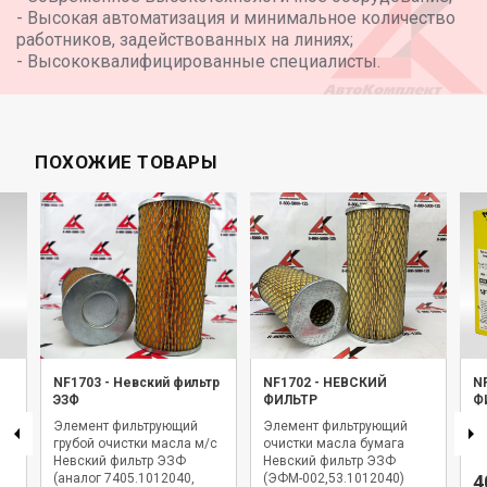
- Высокая автоматизация и минимальное количество
работников, задействованных на линиях;
- Высококвалифицированные специалисты.
ПОХОЖИЕ ТОВАРЫ
NF1703
-
Невский фильтр
NF1702
-
НЕВСКИЙ
N
ЭЗФ
ФИЛЬТР
Ф
Элемент фильтрующий
Элемент фильтрующий
Фи
2
грубой очистки масла м/с
очистки масла бумага
Н
Невский фильтр ЭЗФ
Невский фильтр ЭЗФ
(аналог 7405.1012040,
(ЭФМ-002,53.1012040)
4