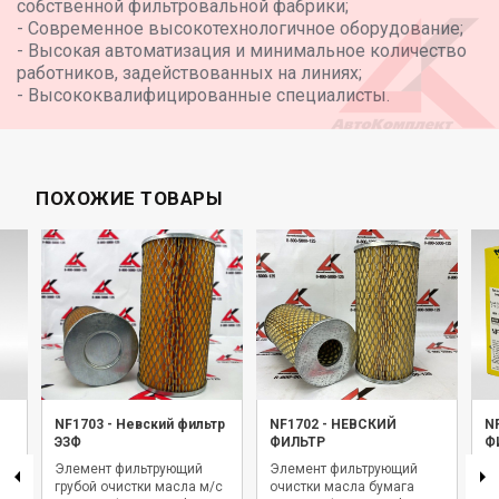
собственной фильтровальной фабрики;
- Современное высокотехнологичное оборудование;
- Высокая автоматизация и минимальное количество
работников, задействованных на линиях;
- Высококвалифицированные специалисты.
ПОХОЖИЕ ТОВАРЫ
NF1703
-
Невский фильтр
NF1702
-
НЕВСКИЙ
N
ЭЗФ
ФИЛЬТР
Ф
Элемент фильтрующий
Элемент фильтрующий
Фи
2
грубой очистки масла м/с
очистки масла бумага
Н