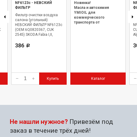
NF6123c
-
НЕВСКИЙ
Новинка!
N
ФИЛЬТР
Масла и автохимия
Ф
YMIOIL для
Фильтр очистки воздуха
Фи
коммерческого
салона (угольный)
с
транспорта от
НЕВСКИЙ ФИЛЬТР NF6123c
N
официального дилера.
K
(OEM:6Q0820367, CUK
CU
2545) SKODA Fabia I,II,
Al
Praktik, Rapid, Roomster;
VW Polo IV,V AUDI A2;
386
3
Р
Купить
Каталог
Не нашли нужное?
Привезём под
заказ в течение трёх дней!