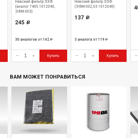
Невский фильтр ЭЗФ
Невский фильтр ЭЗФ
(аналог 7405.1012040,
(ЭФМ-002,53.1012040)
4
ЭФМ-003)
137
Р
245
Р
30 аналогов
от 142
3 аналога
от 119
Р
Р
Купить
Купить
ВАМ МОЖЕТ ПОНРАВИТЬСЯ