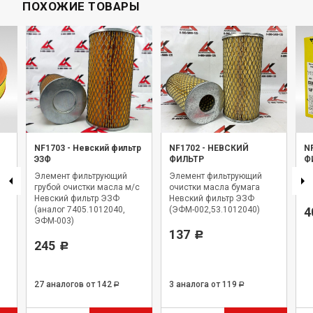
ПОХОЖИЕ ТОВАРЫ
NF1703
-
Невский фильтр
NF1702
-
НЕВСКИЙ
N
ЭЗФ
ФИЛЬТР
Ф
Элемент фильтрующий
Элемент фильтрующий
Фи
ИЙ
грубой очистки масла м/с
очистки масла бумага
Н
Невский фильтр ЭЗФ
Невский фильтр ЭЗФ
(аналог 7405.1012040,
(ЭФМ-002,53.1012040)
4
ЭФМ-003)
137
Р
245
Р
27 аналогов
от 142
3 аналога
от 119
Р
Р