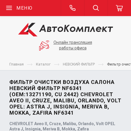
МЕНЮ
Онлайн трансляция
работы офиса
Главная
Каталог
НЕВСКИЙ ФИЛЬТР
Фильтр очистк
ФИЛЬТР ОЧИСТКИ ВОЗДУХА САЛОНА
НЕВСКИЙ ФИЛЬТР NF6341
(OEM:13271190, CU 2442) CHEVROLET
AVEO II, CRUZE, MALIBU, ORLANDO, VOLT
OPEL: ASTRA J, INSIGNIA, MERIVA B,
MOKKA, ZAFIRA NF6341
CHEVROLET Aveo II, Cruze, Malibu, Orlando, Volt OPEL
Astra J, Insignia, Meriva B, Mokka, Zafira