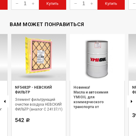
Купить
Купить
ВАМ МОЖЕТ ПОНРАВИТЬСЯ
NF5482P
-
НЕВСКИЙ
Новинка!
N
ФИЛЬТР
Масла и автохимия
Ф
YMIOIL для
Элемент фильтрующий
Фи
коммерческого
ой
очистки воздуха НЕВСКИЙ
Н
транспорта от
г
ФИЛЬТР (аналог C 24137/1)
официального дилера.
3
542
Р