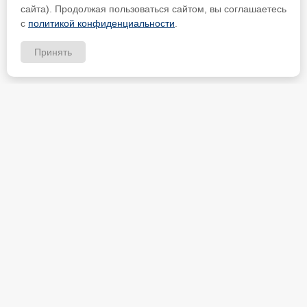
сайта). Продолжая пользоваться сайтом, вы соглашаетесь
с
политикой конфиденциальности
.
Принять
ИП Петрищев Анатолий Анатольевич
ИНН 480700451184
Карта партнёра