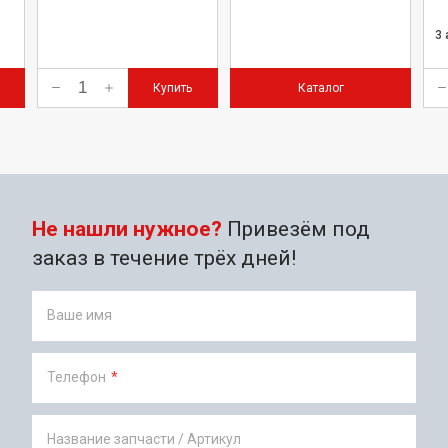
3
Купить
Каталог
Не нашли нужное?
Привезём под
заказ в течение трёх дней!
Ваше имя
Телефон
*
Название запчасти / Артикул