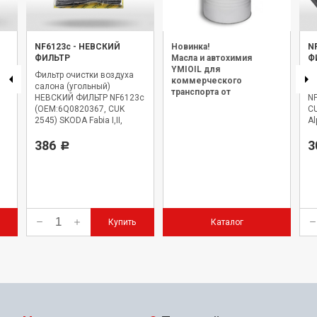
NF6123c
-
НЕВСКИЙ
Новинка!
N
ФИЛЬТР
Масла и автохимия
Ф
YMIOIL для
Фильтр очистки воздуха
Фи
коммерческого
ИЙ
салона (угольный)
с
транспорта от
НЕВСКИЙ ФИЛЬТР NF6123c
N
официального дилера.
(OEM:6Q0820367, CUK
CU
2545) SKODA Fabia I,II,
Al
Praktik, Rapid, Roomster;
VW Polo IV,V AUDI A2;
386
3
Р
Купить
Каталог