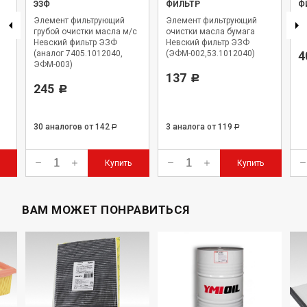
ЭЗФ
ФИЛЬТР
Ф
Элемент фильтрующий
Элемент фильтрующий
Фи
2
грубой очистки масла м/с
очистки масла бумага
Н
Невский фильтр ЭЗФ
Невский фильтр ЭЗФ
(аналог 7405.1012040,
(ЭФМ-002,53.1012040)
4
ЭФМ-003)
137
Р
245
Р
30 аналогов
от 142
3 аналога
от 119
Р
Р
Купить
Купить
ВАМ МОЖЕТ ПОНРАВИТЬСЯ