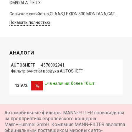
OM926LA TIER 3,
Сельское хозяйство,CLAAS,LEXION 530 MONTANA,CAT
3126B ~ 2003,
Показать полностью
Сельское хозяйство,CLAAS,TUCANO 440,MERCEDES
OM906LA TIER 3 ~ 2007,
Сельское хозяйство,CLAAS,LEXION 530,CAT 3126B ~ 2003,
АНАЛОГИ
Сельское хозяйство,CLAAS,MEDION 330,MERCEDES
OM906LA ~ 2001,
AUTOSHEFF
4570092941
Фильтр очистки воздуха AUTOSHEFF
Сельское хозяйство,CLAAS,LEXION 520 MONTANA,CAT
3126B ~ 2003,
в наличии: более 10 шт.
13 972
Сельское хозяйство,CLAAS,MEGA 350,MERCEDES
OM906LA ~ 2003,
Сельское хозяйство,CLAAS,MEDION 340,MERCEDES
Автомобильные фильтры MANN-FILTER производятся
OM906LA ~ 2001,
на предприятиях европейского концерна
Mann+Hummel GmbH. Компания MANN-FILTER является
Сельское хозяйство,CLAAS,LEXION 510,CAT 3126B ~ 2003,
официальным поставщиком мировых авто-