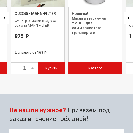
CU2345
-
MANN-FILTER
Новинка!
C
Масла и автохимия
Фильтр очистки воздуха
Фи
YMIOIL для
салона MANN-FILTER
са
коммерческого
транспорта от
875
1
Р
официального дилера.
2 аналога
от 163
Р
Купить
Каталог
Не нашли нужное?
Привезём под
заказ в течение трёх дней!