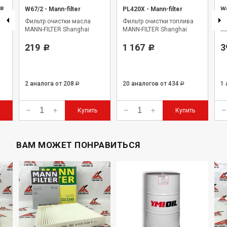
ER
W67/2
-
Mann-filter
PL420X
-
Mann-filter
W
Фильтр очистки масла
Фильтр очистки топлива
Фи
MANN-FILTER Shanghai
MANN-FILTER Shanghai
MA
219
1 167
3
Р
Р
2 аналога
от 208
20 аналогов
от 434
1
Р
Р
Купить
Купить
ВАМ МОЖЕТ ПОНРАВИТЬСЯ