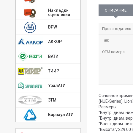
ОПИСАНИЕ
Накладки
сцепления
BPW
Производитель:
Тип:
АККОР
OEM номера:
ВАТИ
ТИИР
УралАТИ
Основное применени
ЗТМ
(NUE-Series), Lion
Размеры:
"Внутр. диам. ни
Барнаул АТИ
"Внутр. диам. ве
"Внеш. диам. ниж
"Высота","229.00