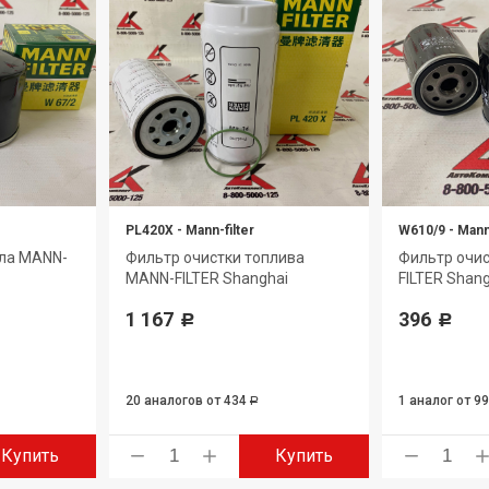
PL420X
-
Mann-filter
W610/9
-
Mann-
сла MANN-
Фильтр очистки топлива
Фильтр очи
MANN-FILTER Shanghai
FILTER Shan
1 167
396
Р
Р
20 аналогов
от 434
1 аналог
от 9
Р
Купить
Купить