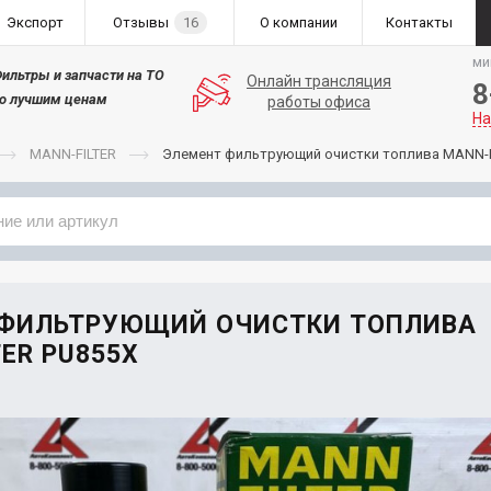
Экспорт
Отзывы
16
О компании
Контакты
ми
ильтры и запчасти на ТО
Онлайн трансляция
8
о лучшим ценам
работы офиса
На
MANN-FILTER
Элемент фильтрующий очистки топлива MANN-F
Применяемость
Бренд
 ФИЛЬТРУЮЩИЙ ОЧИСТКИ ТОПЛИВА
TER PU855X