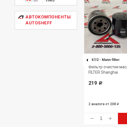
АВТОКОМПОНЕНТЫ
AUTOSHEFF
PU855X
-
MANN-FILTER
W67/2
-
Mann-filter
N-
Элемент фильтрующий
Фильтр очистки ма
очистки топлива MANN-FILTER
FILTER Shanghai
1 286
219
Р
Р
2 аналога
от 208
Р
ь
Купить