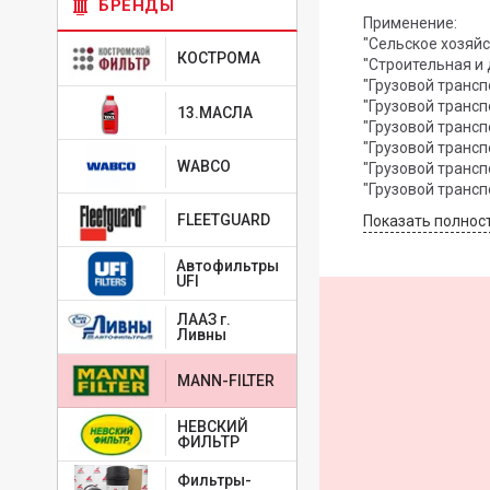
БРЕНДЫ
Применение:
"Сельское хозяйс
КОСТРОМА
"Грузовой транспо
"Грузовой транспо
13.МАСЛА
"Грузовой транспо
"Грузовой транспо
WABCO
"Грузовой транспо
"Грузовой транспо
FLEETGUARD
Показать полнос
Автофильтры
UFI
ЛААЗ г.
Ливны
MANN-FILTER
НЕВСКИЙ
ФИЛЬТР
Фильтры-