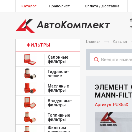
Каталог
Прайс-лист
Оплата / Доставка
Ф
п
Главная
Каталог
ФИЛЬТРЫ
Салонные
фильтры
Гидравли-
Тип
ческие
ЭЛЕМЕНТ
Масляные
фильтры
MANN-FIL
Воздушные
Артикул:
PU855X
фильтры
Топливные
фильтры
Фильтры
осушителя