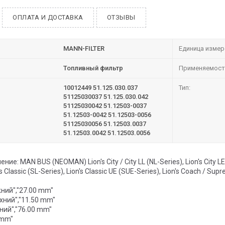
ОПЛАТА И ДОСТАВКА
ОТЗЫВЫ
MANN-FILTER
Единица измер
Топливный фильтр
Применяемост
10012449 51.125.030.037
Тип:
51125030037 51.125.030.042
51125030042 51.12503-0037
51.12503-0042 51.12503-0056
51125030056 51.12503.0037
51.12503.0042 51.12503.0056
е: MAN BUS (NEOMAN) Lion's City / City LL (NL-Series), Lion's City LE/
's Classic (SL-Series), Lion's Classic UE (SUE-Series), Lion's Coach / S
жний","27.00 mm"
рхний","11.50 mm"
ний","76.00 mm"
 mm"