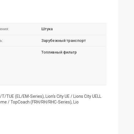
ения:
Штука
ь:
Зарубежный транспорт
Топливный фильтр
T/TUE (EL/EM-Series), Lion's City UE / Lions City UELL
upreme / TopCoach (FRH/RH/RHC-Series), Lio