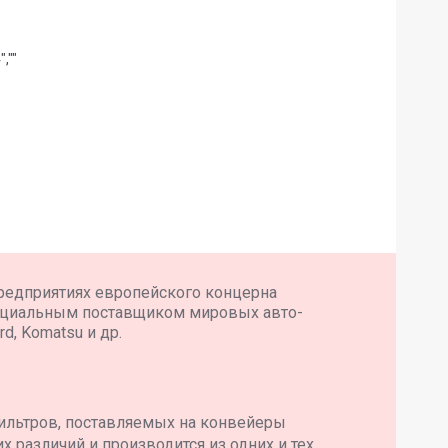
50 ~ 2004",""
редприятиях европейского концерна
ициальным поставщиком мировых авто-
d, Komatsu и др.
ильтров, поставляемых на конвейеры
 различий и производится из одних и тех