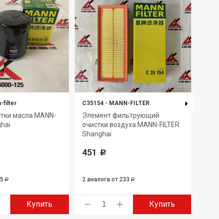
filter
C35154
-
MANN-FILTER
W712
стки масла MANN-
Элемент фильтрующий
Фил
ghai
очистки воздуха MANN-FILTER
FILT
Shanghai
396
451
Р
95
2 аналога
от 233
3 ан
Р
Р
Купить
Купить