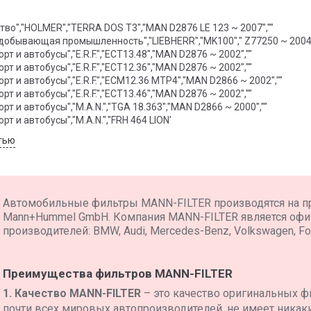
тво","HOLMER","TERRA DOS T3","MAN D2876 LE 123 ~ 2007",""
"Строительная и добывающая промышленность","LIEBHERR","MK100"," Z772
рт и автобусы","E.R.F.","ECT13.48","MAN D2876 ~ 2002",""
рт и автобусы","E.R.F.","ECT12.36","MAN D2876 ~ 2002",""
рт и автобусы","E.R.F.","ECM12.36 MTP4","MAN D2866 ~ 2002",""
рт и автобусы","E.R.F.","ECT13.46","MAN D2876 ~ 2002",""
рт и автобусы","M.A.N.","TGA 18.363","MAN D2866 ~ 2000",""
рт и автобусы","M.A.N.","FRH 464 LION'
тью
Автомобильные фильтры MANN-FILTER производятся на п
Mann+Hummel GmbH. Компания MANN-FILTER является оф
производителей: BMW, Audi, Mercedes-Benz, Volkswagen, For
Преимущества фильтров MANN-FILTER
1. Качество MANN-FILTER
– это качество оригинальных ф
почти всех мировых автопроизводителей, не имеет никаких