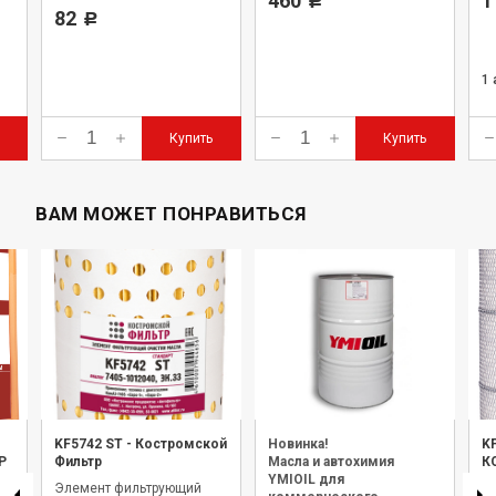
460
1
Р
82
Р
1
Купить
Купить
ВАМ МОЖЕТ ПОНРАВИТЬСЯ
KF5742 ST
-
Костромской
Новинка!
K
Р
Фильтр
Масла и автохимия
К
YMIOIL для
Элемент фильтрующий
Э