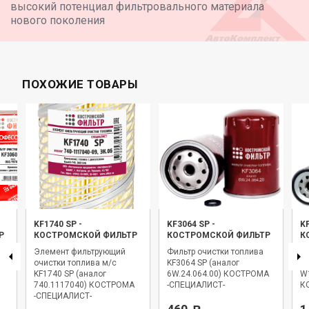
высокий потенциал фильтровального материала
нового поколения
ПОХОЖИЕ ТОВАРЫ
KF1740 SP
-
KF3064 SP
-
K
Р
КОСТРОМСКОЙ ФИЛЬТР
КОСТРОМСКОЙ ФИЛЬТР
К
Элемент фильтрующий
Фильтр очистки топлива
Фи
очистки топлива м/с
KF3064 SP (аналог
KF
KF1740 SP (аналог
6W.24.064.00) КОСТРОМА
W
740.1117040) КОСТРОМА
-СПЕЦИАЛИСТ-
К
-СПЕЦИАЛИСТ-