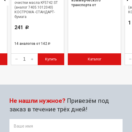
коммерческого
 SP
очистки масла KF5742 ST
оч
транспорта от
(аналог 7405.1012040)
(а
официального дилера.
КОСТРОМА -СТАНДАРТ-
К
бумага
1
241
Р
14 аналогов
от 142
Р
Купить
Каталог
Не нашли нужное?
Привезём под
заказ в течение трёх дней!
Ваше имя