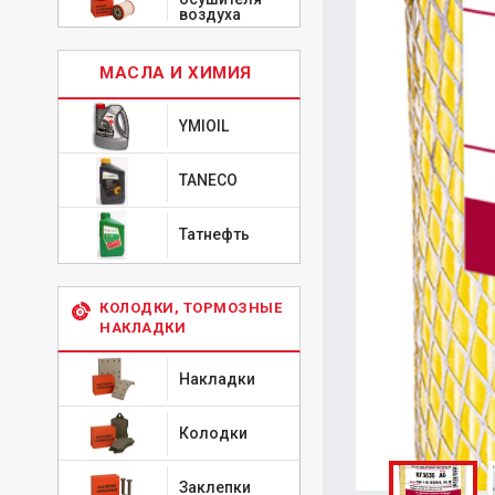
воздуха
МАСЛА И ХИМИЯ
YMIOIL
TANECO
Татнефть
КОЛОДКИ, ТОРМОЗНЫЕ
НАКЛАДКИ
Накладки
Колодки
Заклепки