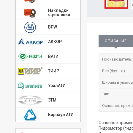
Накладки
сцепления
BPW
ОПИСАНИЕ
АККОР
ВАТИ
Производитель:
ТИИР
Вес (брутто):
Ширина в упаков
УралАТИ
Тип:
ЗТМ
Основное приме
Барнаул АТИ
Основное примен
Гидромотор (гид