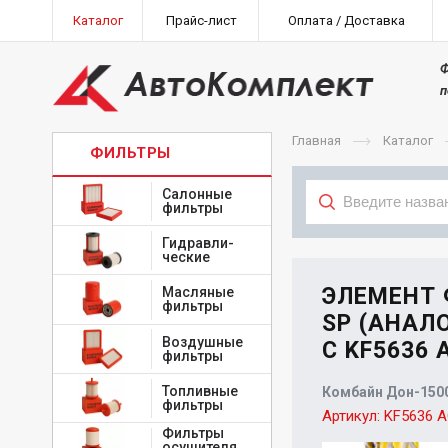
Каталог
Прайс-лист
Оплата / Доставка
Ф
п
Главная
Каталог
ФИЛЬТРЫ
Салонные
фильтры
Гидравли-
Тип
ческие
ЭЛЕМЕНТ 
Масляные
фильтры
SP (АНАЛО
Воздушные
С KF5636 
фильтры
Топливные
Комбайн Дон-150
фильтры
Артикул:
KF5636 
Фильтры
осушителя