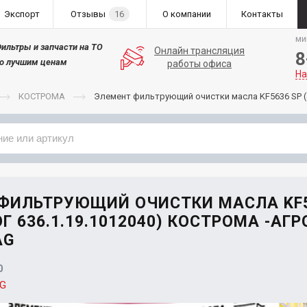
Экспорт
Отзывы
16
О компании
Контакты
ми
ильтры и запчасти на ТО
Онлайн трансляция
8
о лучшим ценам
работы офиса
На
КОСТРОМА
Элемент фильтрующий очистки масла KF5636 SP (а
Применяемость
Бренд
ФИЛЬТРУЮЩИЙ ОЧИСТКИ МАСЛА KF
Г 636.1.19.1012040) КОСТРОМА -АГР
AG
0
AG