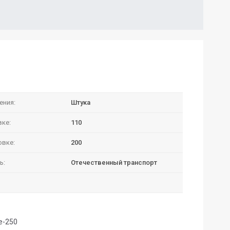
ения:
Штука
вке:
110
овке:
200
ь:
Отечественный транспорт
е-250