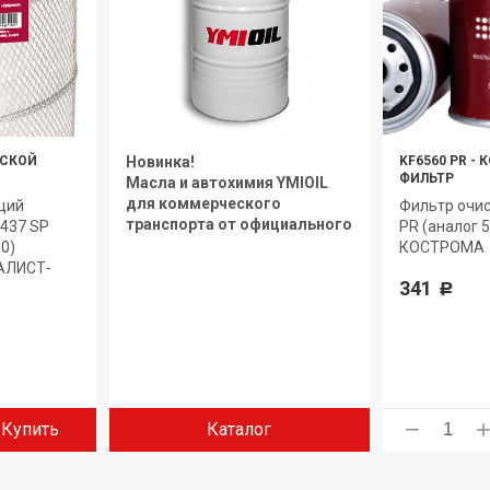
СКОЙ
Новинка!
KF6560 PR
-
К
ФИЛЬТР
Масла и автохимия YMIOIL
для коммерческого
щий
Фильтр очис
транспорта от официального
7437 SP
PR (аналог 
дилера.
0)
КОСТРОМА
405-
АЛИСТ-
341
Р
Купить
Каталог