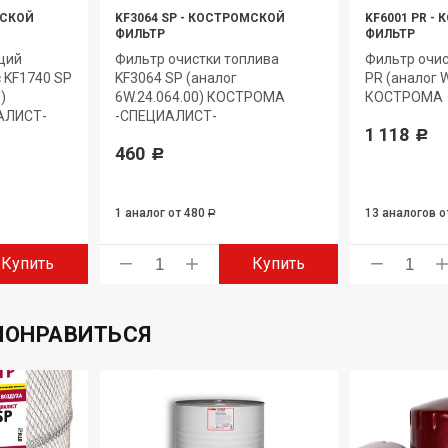
СКОЙ
KF3064 SP
-
КОСТРОМСКОЙ
KF6001 PR
-
К
ФИЛЬТР
ФИЛЬТР
щий
Фильтр очистки топлива
Фильтр очис
с KF1740 SP
KF3064 SP (аналог
PR (аналог 
)
6W.24.064.00) КОСТРОМА
КОСТРОМА
АЛИСТ-
-СПЕЦИАЛИСТ-
1 118
Р
460
Р
1 аналог
от 480
13 аналогов
о
Р
Купить
Купить
ПОНРАВИТЬСЯ