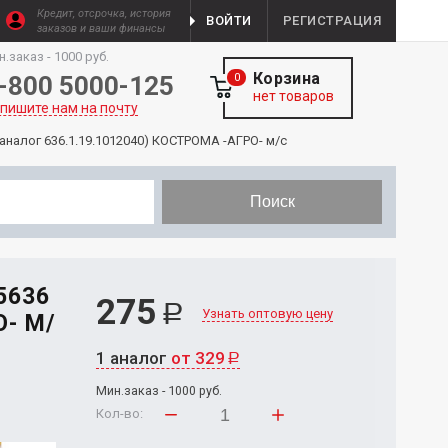
Кредит, отсрочка, история
ВОЙТИ
РЕГИСТРАЦИЯ
заказов и ваши финансы
н.заказ - 1000 руб.
Корзина
-800 5000-125
0
нет товаров
пишите нам на почту
налог 636.1.19.1012040) КОСТРОМА -АГРО- м/с
Поиск
5636
275
Р
Узнать оптовую цену
О- М/
1 аналог
от 329
Р
Мин.заказ - 1000 руб.
Кол-во: