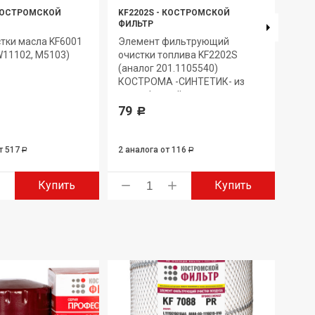
ОСТРОМСКОЙ
KF2202S
-
КОСТРОМСКОЙ
KF57
ФИЛЬТР
ФИЛ
тки масла KF6001
Элемент фильтрующий
Эле
W11102, М5103)
очистки топлива KF2202S
очис
(аналог 201.1105540)
(ана
КОСТРОМА -СИНТЕТИК- из
ЭК.
полиэфирной нити
-СП
79
204
Р
т 517
2 аналога
от 116
30 а
Р
Р
Купить
Купить