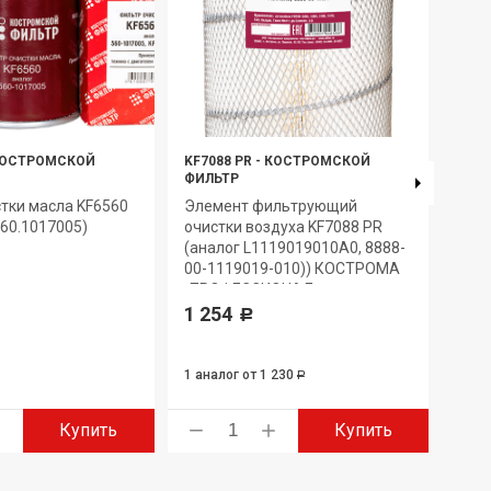
ОСТРОМСКОЙ
KF7088 PR
-
КОСТРОМСКОЙ
KF75
ФИЛЬТР
Филь
тки масла KF6560
Элемент фильтрующий
Эле
560.1017005)
очистки воздуха KF7088 PR
очис
(аналог L1119019010A0, 8888-
(ана
00-1119019-010)) КОСТРОМА
КОС
-ПРОФЕССИОНАЛ-
ком
1 254
3 8
Р
1 аналог
от 1 230
Р
Купить
Купить