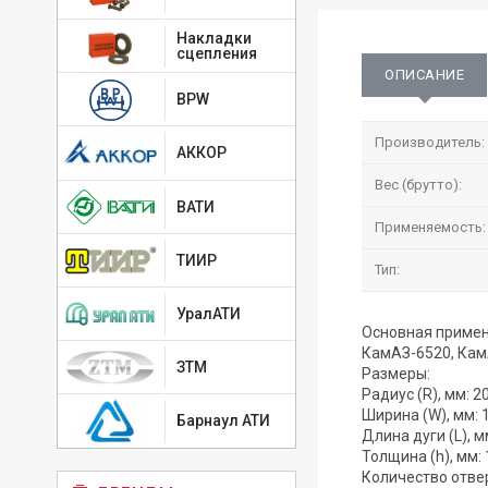
Накладки
сцепления
ОПИСАНИЕ
BPW
Производитель:
АККОР
Вес (брутто):
ВАТИ
Применяемость:
ТИИР
Тип:
УралАТИ
Основная примен
КамАЗ-6520, Кам
ЗТМ
Размеры:
Радиус (R), мм: 2
Ширина (W), мм: 
Барнаул АТИ
Длина дуги (L), м
Толщина (h), мм: 
Количество отве