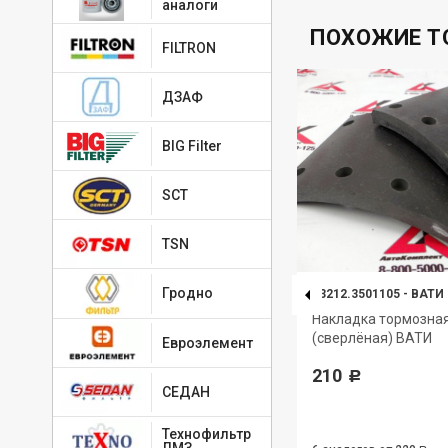
аналоги
ПОХОЖИЕ Т
FILTRON
ДЗАФ
BIG Filter
SCT
TSN
Гродно
53205.3501105-51 (461)
-
ТИИР
53212.3501105
-
ВАТИ
28
Накладка тормозная
Накладка тормозна
(сверлёная расточеная) ТИИР
(сверлёная) ВАТИ
Евроэлемент
укороченная
210
Р
СЕДАН
489
Р
Технофильтр
ЛМЗ