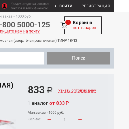
Кредит, отсрочка, история
ВОЙТИ
РЕГИСТРАЦИЯ
заказов и ваши финансы
н.заказ - 1000 руб.
Корзина
-800 5000-125
0
нет товаров
пишите нам на почту
мозная (сверлёная расточеная) ТИИР 18/13
Поиск
НАЯ)
833
Р
Узнать оптовую цену
1 аналог
от 833
Р
Мин.заказ - 1000 руб.
Кол-во: