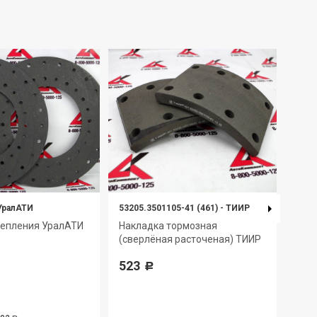
УралАТИ
53205.3501105-41 (461)
-
ТИИР
5511
цепления УралАТИ
Накладка тормозная
Нак
(сверлёная расточеная) ТИИР
249
523
Р