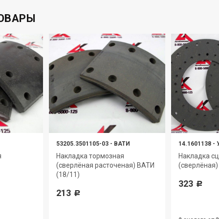
ОВАРЫ
53205.3501105-03
-
ВАТИ
14.1601138
-
я
Накладка тормозная
Накладка с
(сверлёная расточеная) ВАТИ
(сверлёная)
(18/11)
323
Р
213
Р