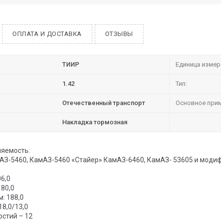
ОПЛАТА И ДОСТАВКА
ОТЗЫВЫ
ТИИР
Единица измер
1.42
Тип:
Отечественный транспорт
Основное прим
Накладка тормозная
яемость:
АЗ-5460, КамАЗ-5460 «Стайер» КамАЗ-6460, КамАЗ- 53605 и моди
06,0
180,0
м: 188,0
18,0/13,0
рстий – 12