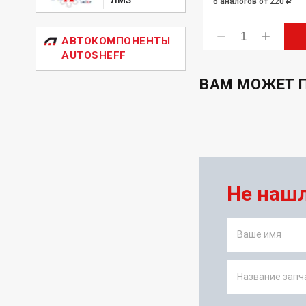
6 аналогов
от 220
Р
ь
Купить
АВТОКОМПОНЕНТЫ
AUTOSHEFF
ВАМ МОЖЕТ 
Не наш
Ваше имя
Название запча