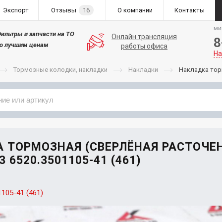
Экспорт
Отзывы
16
О компании
Контакты
ми
ильтры и запчасти на ТО
Онлайн трансляция
8
о лучшим ценам
работы офиса
На
Тормозные колодки, накладки
Накладки
Накладка тор
Применяемость
Бренд
 ТОРМОЗНАЯ (СВЕРЛЁНАЯ РАСТОЧЕ
3 6520.3501105-41 (461)
1105-41 (461)