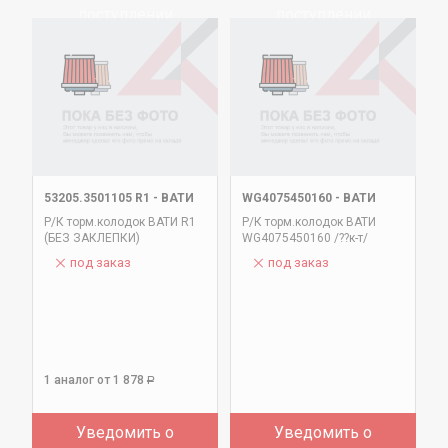
поступлении
поступлении
53205.3501105 R1
-
ВАТИ
WG4075450160
-
ВАТИ
Р/К торм.колодок ВАТИ R1
Р/К торм.колодок ВАТИ
(БЕЗ ЗАКЛЕПКИ)
WG4075450160 /??к-т/
под заказ
под заказ
1 аналог
от 1 878
Р
Уведомить о
Уведомить о