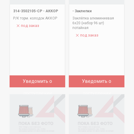
314-3502105-СР
-
АККОР
-
Заклепки
Р/К торм. колодок АККОР
Заклёпка алюминиевая
6х20 (набор 96 шт)
под заказ
потайная
под заказ
Уведомить о
Уведомить о
поступлении
поступлении