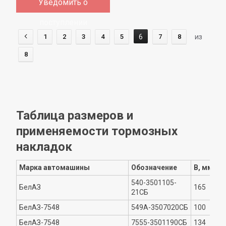
Уведомить о
поступлении
1
2
3
4
5
6
7
8
из
8
Таблица размеров и
применяемости тормозных
накладок
Марка автомашины
Обозначение
B, мм
540-3501105-
БелАЗ
165
21СБ
БелАЗ-7548
549А-3507020СБ
100
БелАЗ-7548
7555-3501190СБ
134