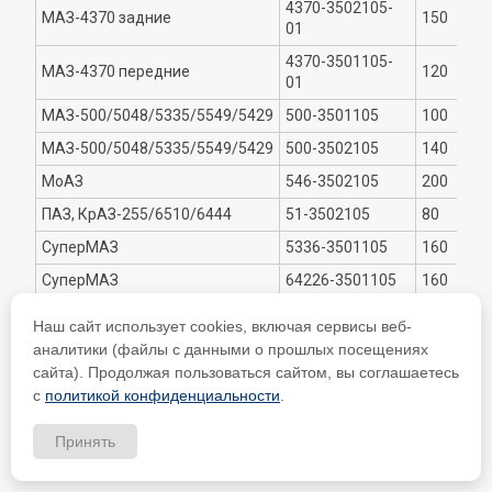
4370-3502105-
МАЗ-4370 задние
150
01
4370-3501105-
МАЗ-4370 передние
120
01
МАЗ-500/5048/5335/5549/5429
500-3501105
100
МАЗ-500/5048/5335/5549/5429
500-3502105
140
МоАЗ
546-3502105
200
ПАЗ, КрАЗ-255/6510/6444
51-3502105
80
СуперМАЗ
5336-3501105
160
СуперМАЗ
64226-3501105
160
Т-330 (трактор)
500002
71
Наш сайт использует cookies, включая сервисы веб-
аналитики (файлы с данными о прошлых посещениях
сайта). Продолжая пользоваться сайтом, вы соглашаетесь
Конструктивные особенности
с
политикой конфиденциальности
.
накладок для тормозной
Принять
системы