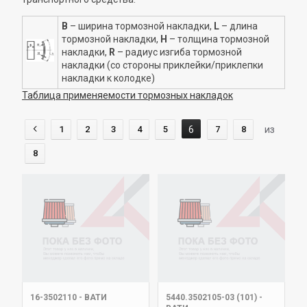
B
– ширина тормозной накладки,
L
– длина
тормозной накладки,
H
– толщина тормозной
накладки,
R
– радиус изгиба тормозной
накладки (со стороны приклейки/приклепки
накладки к колодке)
Таблица применяемости тормозных накладок
1
2
3
4
5
6
7
8
из
8
16-3502110
-
ВАТИ
5440.3502105-03 (101)
-