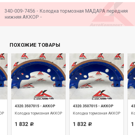
340-009-7456 - Колодка тормозная МАДАРА передняя
нижняя АККОР -
ПОХОЖИЕ ТОВАРЫ
4320.3507015
-
АККОР
4320.3507015
-
АККОР
4
ОР
Колодка тормозная АККОР
Колодка тормозная АККОР
К
1 832
1 832
1
Р
Р