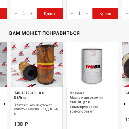
Купить
Купить
ВАМ МОЖЕТ ПОНРАВИТЬСЯ
740.1012040-10 С
-
Новинка!
2
БЕЛтиз
Масла и автохимия
Э
YMIOIL для
Элемент фильтрующий
о
коммерческого
очистки масла ГРОДНО м/
б
транспорта от
с
официального дилера.
1
138
Р