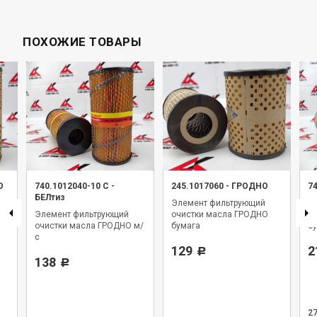
ПОХОЖИЕ ТОВАРЫ
О
740.1012040-10 С
-
245.1017060
-
ГРОДНО
7
БЕЛтиз
Элемент фильтрующий
Э
Элемент фильтрующий
очистки масла ГРОДНО
о
очистки масла ГРОДНО м/
бумага
б
с
129
2
Р
138
Р
2