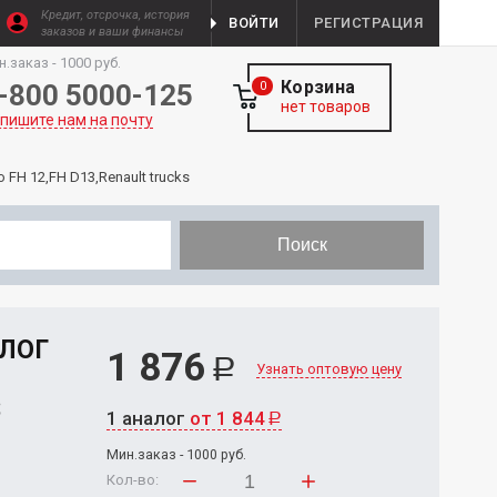
Кредит, отсрочка, история
ВОЙТИ
РЕГИСТРАЦИЯ
заказов и ваши финансы
н.заказ - 1000 руб.
Корзина
-800 5000-125
0
нет товаров
пишите нам на почту
H 12,FH D13,Renault trucks
Поиск
АЛОГ
1 876
Р
Узнать оптовую цену
S
1 аналог
от 1 844
Р
Мин.заказ - 1000 руб.
Кол-во: