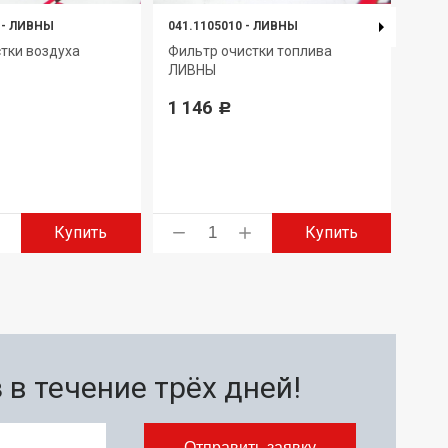
-
ЛИВНЫ
041.1105010
-
ЛИВНЫ
050.
тки воздуха
Фильтр очистки топлива
Филь
ЛИВНЫ
топл
420)
1 146
Р
1 5
4 ан
Купить
Купить
в течение трёх дней!