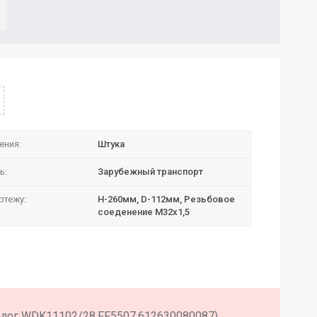
ения:
Штука
ь:
Зарубежный транспорт
ртежу:
H-260мм, D-112мм, Резьбовое
соеденение М32х1,5
алог WDK11102/28,FF5507,612630080087)