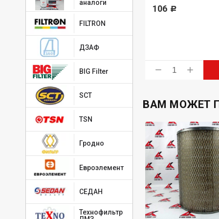
аналоги
566
106
Р
Р
FILTRON
ДЗАФ
ь
Купить
BIG Filter
SCT
ВАМ МОЖЕТ 
TSN
Гродно
Евроэлемент
СЕДАН
Технофильтр
ЛМЗ