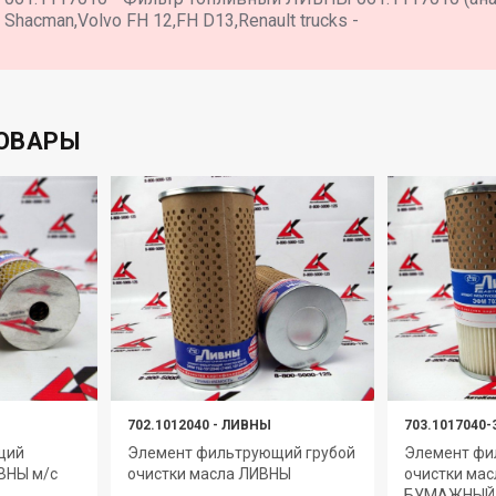
Shacman,Volvo FH 12,FH D13,Renault trucks -
ОВАРЫ
702.1012040
-
ЛИВНЫ
703.1017040-
щий
Элемент фильтрующий грубой
Элемент фи
ВНЫ м/с
очистки масла ЛИВНЫ
очистки ма
БУМАЖНЫЙ