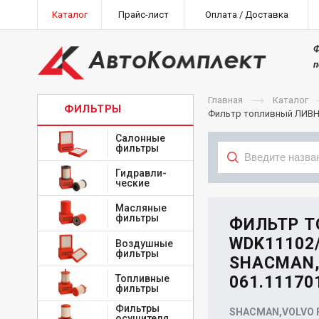
Каталог
Прайс-лист
Оплата / Доставка
Ф
п
Главная
Каталог
ФИЛЬТРЫ
Фильтр топливный ЛИВНЫ 
Салонные
фильтры
Гидравли-
ческие
Тип
Масляные
фильтры
ФИЛЬТР Т
WDK11102/
Воздушные
фильтры
SHACMAN,
Топливные
061.11170
фильтры
Фильтры
SHACMAN,VOLVO F
осушителя