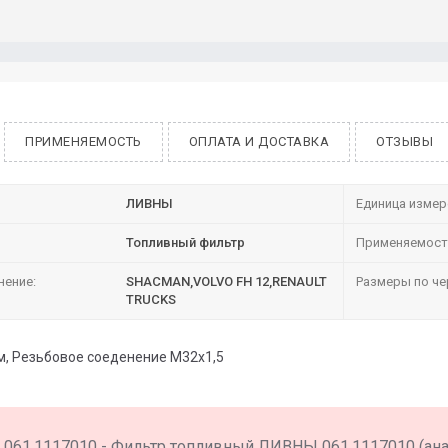
ПРИМЕНЯЕМОСТЬ
ОПЛАТА И ДОСТАВКА
ОТЗЫВЫ
ЛИВНЫ
Единица измер
Топливный фильтр
Применяемост
нение:
SHACMAN,VOLVO FH 12,RENAULT
Размеры по че
TRUCKS
м, Резьбовое соеденение М32х1,5
061.1117010 - Фильтр топливный ЛИВНЫ 061.1117010 (ан