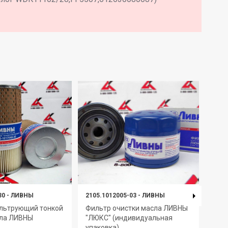
30
-
ЛИВНЫ
2105.1012005-03
-
ЛИВНЫ
2108
льтрующий тонкой
Фильтр очистки масла ЛИВНЫ
Фил
сла ЛИВНЫ
"ЛЮКС" (индивидуальная
(инд
упаковка)