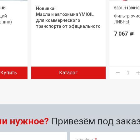
ВНЫ
Новинка!
5301.1109010
Масла и автохимия YMIOIL
щий
Фильтр очис
для коммерческого
з дна)
ЛИВНЫ
транспорта от официального
дилера.
7 067
Р
Купить
Каталог
ли нужное?
Привезём под заказ 
Телефон
*