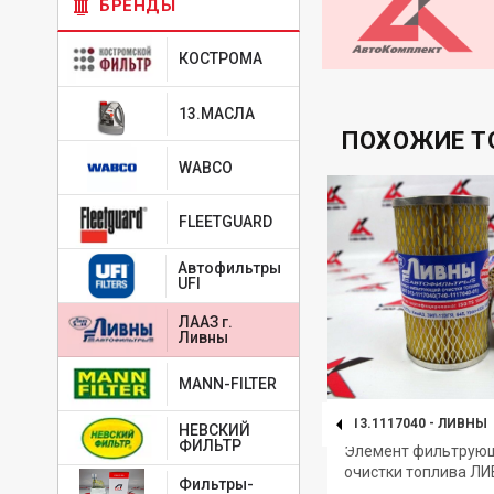
БРЕНДЫ
КОСТРОМА
13.МАСЛА
ПОХОЖИЕ Т
WABCO
FLEETGUARD
Автофильтры
UFI
ЛААЗ г.
Ливны
MANN-FILTER
015.1117010
-
ЛИВНЫ
013.1117040
-
ЛИВНЫ
НЕВСКИЙ
ФИЛЬТР
Фильтр очистки топлива
Элемент фильтрую
ЛИВНЫ
очистки топлива ЛИ
Фильтры-