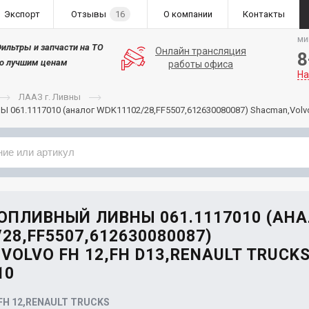
Экспорт
Отзывы
16
О компании
Контакты
ми
ильтры и запчасти на ТО
Онлайн трансляция
8
о лучшим ценам
работы офиса
На
ЛААЗ г. Ливны
061.1117010 (аналог WDK11102/28,FF5507,612630080087) Shacman,Volvo F
Применяемость
Бренд
ОПЛИВНЫЙ ЛИВНЫ 061.1117010 (АН
28,FF5507,612630080087)
VOLVO FH 12,FH D13,RENAULT TRUCK
10
H 12,RENAULT TRUCKS