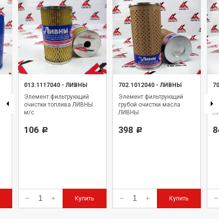
013.1117040
-
ЛИВНЫ
702.1012040
-
ЛИВНЫ
7
Элемент фильтрующий
Элемент фильтрующий
Э
очистки топлива ЛИВНЫ
грубой очистки масла
то
м/с
ЛИВНЫ
Л
106
398
8
Р
Р
Купить
Купить