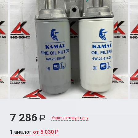
7 286
Р
Узнать оптовую цену
1 аналог
от 5 030
Р