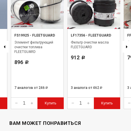
FS19925
-
FLEETGUARD
LF17356
-
FLEETGUARD
F
Элемент фильтрующий
Фильтр очистки масла
Фи
очистки топлива
FLEETGUARD
Fl
FLEETGUARD
912
7
Р
896
Р
7 аналогов
от 246
3 аналога
от 462
3
Р
Р
Купить
Купить
ВАМ МОЖЕТ ПОНРАВИТЬСЯ