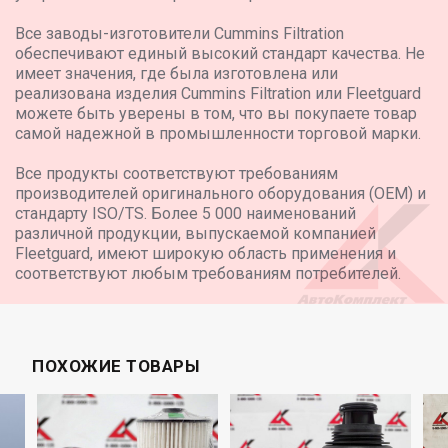
KAMAZ-6520-001-49 (B5) ARX
Все заводы-изготовители Cummins Filtration
KAMAZ-6520-21010-53 ARX
обеспечивают единый высокий стандарт качества. Не
KAMAZ-6520-49 (B5)
имеет значения, где была изготовлена или
KAMAZ-6520-53
реализована изделия Cummins Filtration или Fleetguard
KAMAZ-65201-001-49 (B5) ARX
можете быть уверены в том, что вы покупаете товар
KAMAZ-65201-21010-53 ARX
самой надежной в промышленности торговой марки.
KAMAZ-65201-49 (B5)
KAMAZ-65201-53
KAMAZ-6522-53
Все продукты соответствуют требованиям
KAMAZ-65222-53
производителей оригинального оборудования (OEM) и
KAMAZ-6580-87(S5)
стандарту ISO/TS. Более 5 000 наименований
KAMAZ-65801-68(Т5)
различной продукции, выпускаемой компанией
KAMAZ-65801-68 (T5) с боковой разгрузкой
Fleetguard, имеют широкую область применения и
Самосвал-углевоз KAMAZ-65801-Т5
соответствуют любым требованиям потребителей.
Самосвал для перевозки скальных пород KAMAZ-65801-
T5
KAMAZ-65802-87(S5)
ПОХОЖИЕ ТОВАРЫ