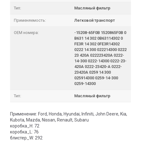
Тип:
Масляный фильтр
Применяемость:
Легковой транспорт
OEM номера:
-15208-65F0B 1520865F0B 0
B631 14 302 0B63114302 0
FE3R 14 302 0FE3R14302
0222 14 300 022214300 0222
23 420A 022223420A 0222-
14-300 0222-14300 0222-23-
420A 0222-23420-A 0222-
23420A 0259 14 300
025914300 0259-14-300
0259-14300
Тип:
Масляный фильтр
Применение: Ford, Honda, Hyundai, Infiniti, John Deere, Kia,
Kubota, Mazda, Nissan, Renault, Subaru
коробка_H: 72
коробка_L: 76
блистер_W: 292