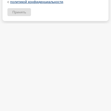
с
политикой конфиденциальности
.
Принять
ИП Петрищев Анатолий Анатольевич
ИНН 480700451184
Карта партнёра