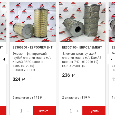
НТ
ЕЕ300300
-
ЕВРОЭЛЕМЕНТ
ЕЕ300100
-
ЕВРОЭЛЕМЕНТ
Е
Элемент фильтрующий
Элемент фильтрующий
Э
грубой очистки масла м/с
очистки масла м/с КамАЗ
оч
-3
КамАЗ ЕВРО (аналог
(аналог 740.1012040-10)
К
7405.1012040)
НОВОКУЗНЕЦК
74
НОВОКУЗНЕЦК
Н
236
Р
324
1
Р
5 аналогов
от 142
2 аналога
от 119
4
Р
Р
Купить
Купить