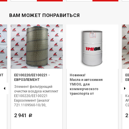
ВАМ МОЖЕТ ПОНРАВИТЬСЯ
НТ
ЕЕ100220/ЕЕ100221
-
Новинка!
Е
ЕВРОЭЛЕМЕНТ
Масла и автохимия
Е
YMIOIL для
es
Элемент фильтрующий
Э
коммерческого
,
очистки воздуха комплект
оч
транспорта от
ЕЕ100220/ЕЕ100221
Ка
официального дилера.
Евроэлемент (аналог
A
721.1109560-10/30,
C
C30850/2+CF1600) для а/м
Н
Камаз Евро-2
2 941
2
Р