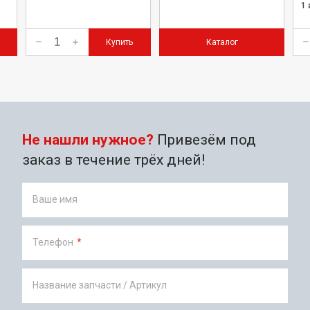
1
Купить
Каталог
Не нашли нужное?
Привезём под
заказ в течение трёх дней!
Ваше имя
Телефон
*
Название запчасти / Артикул